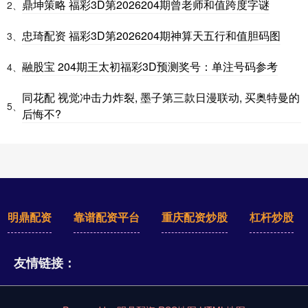
鼎坤策略 福彩3D第2026204期曾老师和值跨度字谜
2、
忠琦配资 福彩3D第2026204期神算天五行和值胆码图
3、
融股宝 204期王太初福彩3D预测奖号：单注号码参考
4、
同花配 视觉冲击力炸裂, 墨子第三款日漫联动, 买奥特曼的
5、
后悔不?
明鼎配资
靠谱配资平台
重庆配资炒股
杠杆炒股
友情链接：