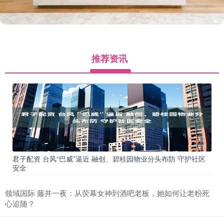
推荐资讯
君子配资 台风“巴威”逼近 融创、碧桂园物业分头布防 守护社区
安全
领域国际 藤井一夜：从荧幕女神到酒吧老板，她如何让老粉死
心追随？