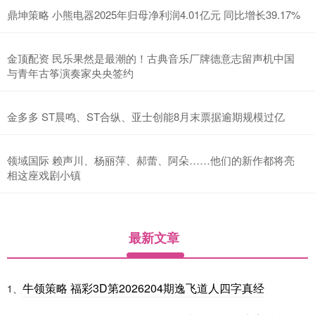
鼎坤策略 小熊电器2025年归母净利润4.01亿元 同比增长39.17%
金顶配资 民乐果然是最潮的！古典音乐厂牌德意志留声机中国
与青年古筝演奏家央央签约
金多多 ST晨鸣、ST合纵、亚士创能8月末票据逾期规模过亿
领域国际 赖声川、杨丽萍、郝蕾、阿朵……他们的新作都将亮
相这座戏剧小镇
最新文章
牛领策略 福彩3D第2026204期逸飞道人四字真经
1、