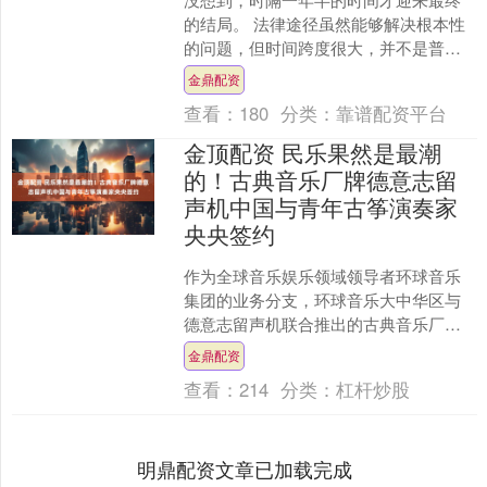
的结局。 法律途径虽然能够解决根本性
的问题，但时间跨度很大，并不是普通
人能够承受的，不过面对网络谣言，也
金鼎配资
只有办法能够处理麻烦。....
查看：
180
分类：
靠谱配资平台
金顶配资 民乐果然是最潮
的！古典音乐厂牌德意志留
声机中国与青年古筝演奏家
央央签约
作为全球音乐娱乐领域领导者环球音乐
集团的业务分支，环球音乐大中华区与
德意志留声机联合推出的古典音乐厂牌
德意志留声机中国（DG中国）宣布与两
金鼎配资
位中国青年音乐家——古....
查看：
214
分类：
杠杆炒股
明鼎配资文章已加载完成