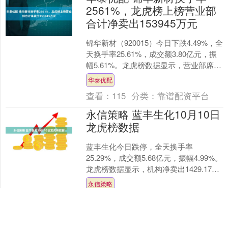
2561%，龙虎榜上榜营业部
合计净卖出153945万元
锦华新材（920015）今日下跌4.49%，全
天换手率25.61%，成交额3.80亿元，振
幅5.61%。龙虎榜数据显示，营业部席位
合计净卖出1539.45万元。....
华泰优配
查看：
115
分类：
靠谱配资平台
永信策略 蓝丰生化10月10日
龙虎榜数据
蓝丰生化今日跌停，全天换手率
25.29%，成交额5.68亿元，振幅4.99%。
龙虎榜数据显示，机构净卖出1429.17万
元，营业部席位合计净卖出4468.84万....
永信策略
查看：
178
分类：
靠谱配资平台