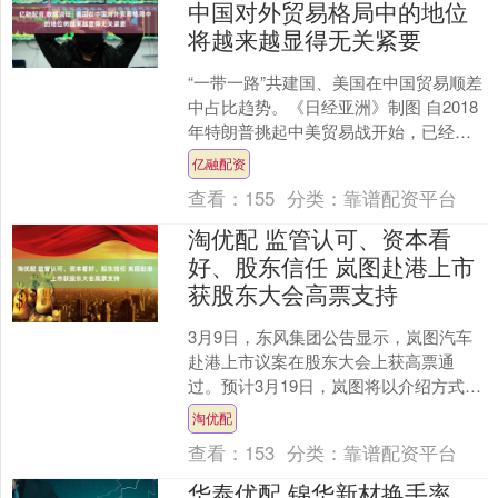
中国对外贸易格局中的地位
将越来越显得无关紧要
“一带一路”共建国、美国在中国贸易顺差
中占比趋势。《日经亚洲》制图 自2018
年特朗普挑起中美贸易战开始，已经持
续8年多的时间。结果是，美国在中国贸
亿融配资
易格局中的地....
查看：
155
分类：
靠谱配资平台
淘优配 监管认可、资本看
好、股东信任 岚图赴港上市
获股东大会高票支持
3月9日，东风集团公告显示，岚图汽车
赴港上市议案在股东大会上获高票通
过。预计3月19日，岚图将以介绍方式正
式登陆港交所，成为首家独立上市的央
淘优配
企背景高端新能源车企....
查看：
153
分类：
靠谱配资平台
华泰优配 锦华新材换手率