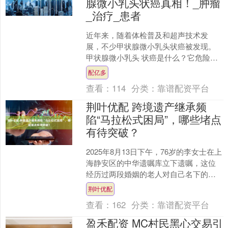
腺微小乳头状癌真相！_肿瘤
_治疗_患者
近年来，随着体检普及和超声技术发
展，不少甲状腺微小乳头状癌被发现。
甲状腺微小乳头 状癌是什么？它危险
吗？ 01精准定义：区分 “微小” 与普通甲
配亿多
状腺癌 甲状腺微....
查看：
114
分类：
靠谱配资平台
荆叶优配 跨境遗产继承频
陷“马拉松式困局”，哪些堵点
有待突破？
2025年8月13日下午，76岁的李女士在上
海静安区的中华遗嘱库立下遗嘱，这位
经历过两段婚姻的老人对自己名下的两
套房产及理财产品的处置做了交代。在
荆叶优配
李女士的遗嘱中....
查看：
162
分类：
靠谱配资平台
盈禾配资 MC村民黑心交易引