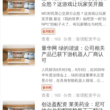
众怒？这游戏让玩家笑开颜
MC村民黑心交易引众怒？这游戏让玩家
笑开颜 最近《我的世界》贴吧里一则"挂
NPC"的帖子火了。有玩家晒出与村民交
易的截图，原本用绿宝石换小麦种子的
盈禾配资
交易，村民突然....
查看：
163
分类：
靠谱配资平台
量华网 绿的谐波：公司相关
产品已获下游机器人厂商认
可
人民财讯9月9日电，9月9日，在2025年
半年度业绩会上，绿的谐波董事长左昱
昱介绍，在具身智能机器人领域，公司
紧跟行业从实验室研发向规模化落地的
量华网
关键转折趋势，积....
查看：
165
分类：
靠谱配资平台
创达盈配资 莱美药业：尼可