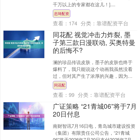
千万以上的专家都在这儿！]....
忠琦配资
查看：
174
分类：
靠谱配资平台
同花配 视觉冲击力炸裂, 墨
子第三款日漫联动, 买奥特曼
的后悔不?
澜的珍品传说皮肤，墨子的皮肤也终于
爆料了，我只能说这个动画我虽然没看
过，但对其产生了浓厚的兴趣，因为这
两个皮肤做的实在是有点太好了。 你敢
同花配
信这个是墨子吗？国际服....
查看：
99
分类：
靠谱配资平台
广证策略 “21青城06”将于7月
20日付息
南财智讯7月16日电，青岛城市建设投资
（集团）有限责任公司公告，“21青城
06”将于2026年7月20日支付2025年7月20