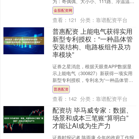
为：奇偶偶、大小小、111路、冷温温、
质合合。 排列三第2026143期开出组选
金股配资网
号码....
查看：
121
分类：
靠谱配资平台
普惠配资 上能电气获得实用
新型专利授权：“一种晶体管
安装结构、电路板组件及功
率模块”
证券之星消息，根据天眼查APP数据显
示上能电气（300827）新获得一项实用
新型专利授权，专利名为“一种晶体管安
装结构、电路板组件及功率模块”，专利
普惠配资
申请号为CN....
查看：
142
分类：
靠谱配资平台
配资坊 毕马威专家：数据、
场景和成本三笔账“算明白”
才能让AI成为生产力
证券时报记者 陈雨康 今年的政府工作报