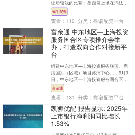
让步较浅的比赛：墨西哥上场在淘汰赛
中2-0完胜厄瓜多尔，世界杯取得一波4连
蜗牛配资
胜，发挥很....
查看：
110
分类：
靠谱配资平台
富余通 中东地区—上海投资
服务国合区专项推介会举
办，打造双向合作对接新平
台
组建中东地区—上海投资服务联盟、启
用国别（区域）项目路演中心……6月9
日，中东地区—上海投资服务国合区专
项推介会在上海东方枢纽国际商务合作
富余通
区（以下简称“国际商务....
查看：
131
分类：
靠谱配资平台
凯狮优配 报告显示: 2025年
上市银行净利润同比增长
1.53%
人民网北京5月15日电（记者杜燕