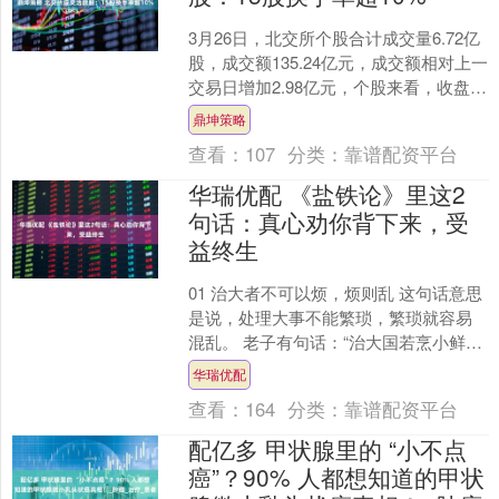
3月26日，北交所个股合计成交量6.72亿
股，成交额135.24亿元，成交额相对上一
交易日增加2.98亿元，个股来看，收盘上
涨的共39只。 证券时报数据宝统计显....
鼎坤策略
查看：
107
分类：
靠谱配资平台
华瑞优配 《盐铁论》里这2
句话：真心劝你背下来，受
益终生
01 治大者不可以烦，烦则乱 这句话意思
是说，处理大事不能繁琐，繁琐就容易
混乱。 老子有句话：“治大国若烹小鲜。”
即治理大国，就像煎小鱼一样，不能反
华瑞优配
复翻动，否....
查看：
164
分类：
靠谱配资平台
配亿多 甲状腺里的 “小不点
癌”？90% 人都想知道的甲状