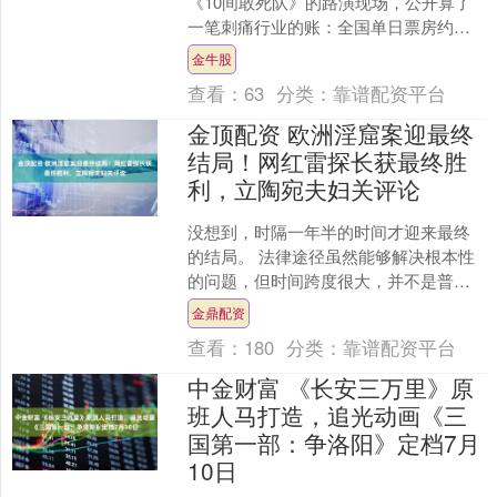
《10间敢死队》的路演现场，公开算了
一笔刺痛行业的账：全国单日票房约
1200万元的情况下，分摊到全国1.3万家
金牛股
影院，单家影....
查看：
63
分类：
靠谱配资平台
金顶配资 欧洲淫窟案迎最终
结局！网红雷探长获最终胜
利，立陶宛夫妇关评论
没想到，时隔一年半的时间才迎来最终
的结局。 法律途径虽然能够解决根本性
的问题，但时间跨度很大，并不是普通
人能够承受的，不过面对网络谣言，也
金鼎配资
只有办法能够处理麻烦。....
查看：
180
分类：
靠谱配资平台
中金财富 《长安三万里》原
班人马打造，追光动画《三
国第一部：争洛阳》定档7月
10日