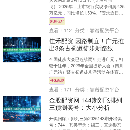
飞）“2025年，上市银行实现净利润2.25
万亿元，同比增长1.53%。”安永近日发
布的《中国上市银行2025年回顾及未来
凯狮优配
展望》....
查看：
112
分类：
靠谱配资平台
佳禾配资 因路制宜！广元推
出3条古蜀道徒步新路线
全国徒步大会已连续两年走进广元，相
较于往年，2026年全国徒步大会（四川
广元站）暨古蜀道徒步游活动在体育赛
事与蜀道文化融合方面有哪些创新突
佳禾配资
破，在后续工作中如何结....
查看：
171
分类：
靠谱配资平台
金股配资网 144期刘飞排列
三预测奖号：大小分析
开奖回顾：排列三第2026143期开出奖
号：744，其类型为：组三，直选形态