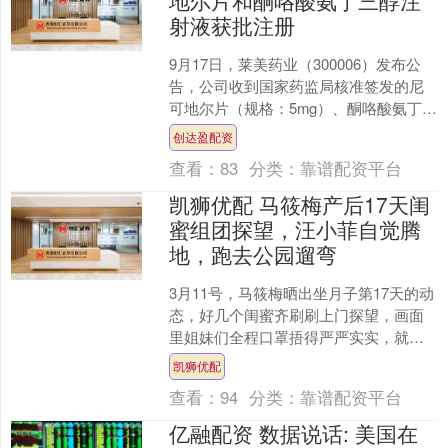
地尔片和酮咯酸氨丁三醇注
射液获批注册
9月17日，莱美药业（300006）发布公
告，公司收到国家药监局核准签发的尼
可地尔片（规格：5mg）、酮咯酸氨丁三
醇注射液（规格 1ml：30mg）两个药品
创达盈配资
的药....
查看：
83
分类：
靠谱配资平台
凯狮优配 马筱梅产后17天闺
蜜组团探望，汪小菲自觉腾
地，跑去公园遛弯
3月11号，马筱梅晒出坐月子第17天的动
态，好几个闺蜜齐刷刷上门探望，画面
里姐妹们全程口罩捂得严严实实，就怕
给刚出生没多久的小宝贝带去细菌，唯
凯狮优配
独马筱梅自己没戴，....
查看：
94
分类：
靠谱配资平台
亿融配资 数据说话: 美国在