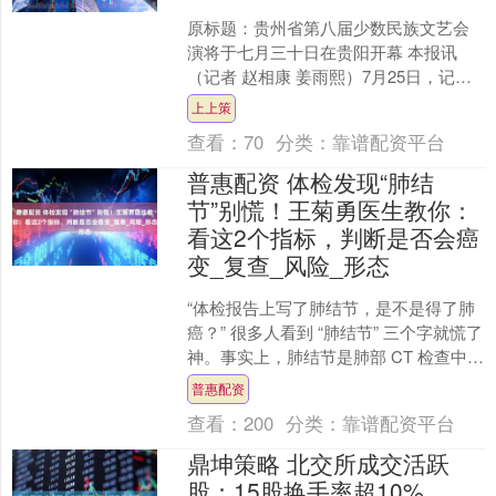
原标题：贵州省第八届少数民族文艺会
演将于七月三十日在贵阳开幕 本报讯
（记者 赵相康 姜雨熙）7月25日，记者
从贵州省政府新闻办公室召开的发布会
上上策
上获悉，由省人民政....
查看：
70
分类：
靠谱配资平台
普惠配资 体检发现“肺结
节”别慌！王菊勇医生教你：
看这2个指标，判断是否会癌
变_复查_风险_形态
“体检报告上写了肺结节，是不是得了肺
癌？” 很多人看到 “肺结节” 三个字就慌了
神。事实上，肺结节是肺部 CT 检查中常
见的影像表现，90% 以上的肺结节都是
普惠配资
良....
查看：
200
分类：
靠谱配资平台
鼎坤策略 北交所成交活跃
股：15股换手率超10%