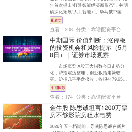
告首次提出“打造智能经济新形态”，并明
确深化拓展“人工智能+”。毕马威中国长
三角G60科创走廊项目主管合伙人周臻近
配资坊
日在接受....
查看：
208
分类：
靠谱配资平台
中期国际 价值判断：涨停板
的投资机会和风险提示（5月
8日）｜证券市场观察
一、市场概览 A股三大指数今日走势分
化，沪指震荡整理，创业板指走势较
弱。沪指几乎平盘报收，收报4179.95
点；深证成指跌0.5%，收报15563.80
中期国际
点；创业....
查看：
174
分类：
靠谱配资平台
金牛股 陈思诚坦言1200万票
房不够影院房租水电费
2026年五一档期间，导演陈思诚在新片