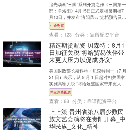
追光动画“三国”系列开篇之作《三国第一
部：争洛阳》4月15日正式定档暑期档7
月10日，并发布“洛阳风云”定档预告及定
档海报。作为经典IP的动画演绎，影片秉
中金财富
持“尊....
查看：
123
分类：
靠谱配资平台
精选期货配资 贝森特：8月1
日加征关税“将给贸易伙伴带
来更大压力以促成协议”
美国财政部长斯科特・贝森特周一（7 月
21 日）表示，从 8 月 1 日起对相关国家
实施高额关税 “将给这些国家带来更大压
力，促使它们达成更有利的协议”。 贝....
精选期货配资
查看：
88
分类：
靠谱配资平台
上上策 贵州省第八届少数民
族文艺会演将在贵阳开幕_中
华民族_文化_精神