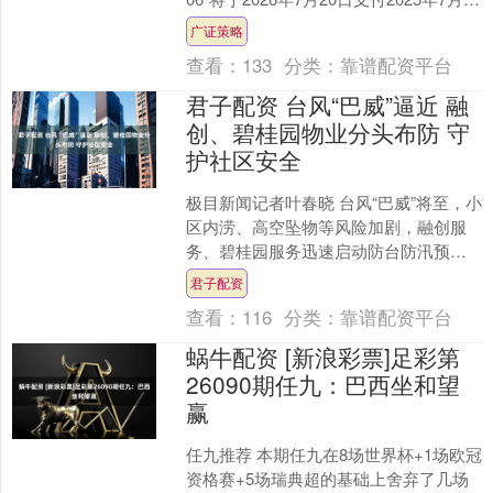
日至2026年7月19日期间的利息....
广证策略
查看：
133
分类：
靠谱配资平台
君子配资 台风“巴威”逼近 融
创、碧桂园物业分头布防 守
护社区安全
极目新闻记者叶春晓 台风“巴威”将至，小
区内涝、高空坠物等风险加剧，融创服
务、碧桂园服务迅速启动防台防汛预
案，双线并行筑牢社区安全防线。 融创
君子配资
服务：疏通排水+入....
查看：
116
分类：
靠谱配资平台
蜗牛配资 [新浪彩票]足彩第
26090期任九：巴西坐和望
赢
任九推荐 本期任九在8场世界杯+1场欧冠
资格赛+5场瑞典超的基础上舍弃了几场