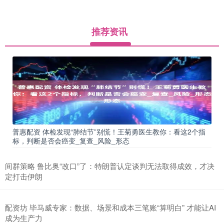
推荐资讯
普惠配资 体检发现“肺结节”别慌！王菊勇医生教你：看这2个指
标，判断是否会癌变_复查_风险_形态
间群策略 鲁比奥“改口”了：特朗普认定谈判无法取得成效，才决
定打击伊朗
配资坊 毕马威专家：数据、场景和成本三笔账“算明白” 才能让AI
成为生产力