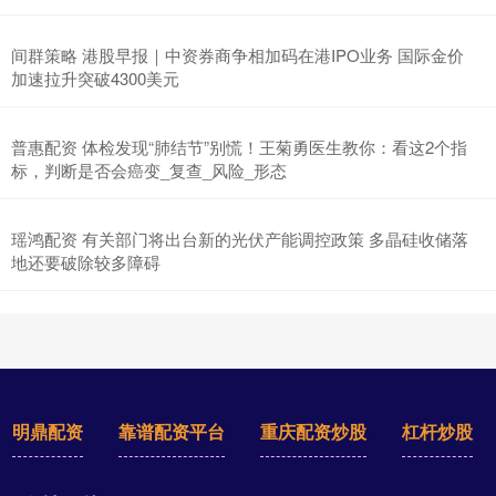
间群策略 港股早报｜中资券商争相加码在港IPO业务 国际金价
加速拉升突破4300美元
普惠配资 体检发现“肺结节”别慌！王菊勇医生教你：看这2个指
标，判断是否会癌变_复查_风险_形态
瑶鸿配资 有关部门将出台新的光伏产能调控政策 多晶硅收储落
地还要破除较多障碍
明鼎配资
靠谱配资平台
重庆配资炒股
杠杆炒股