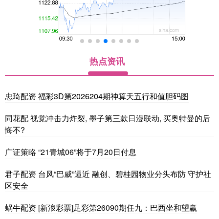
热点资讯
忠琦配资 福彩3D第2026204期神算天五行和值胆码图
同花配 视觉冲击力炸裂, 墨子第三款日漫联动, 买奥特曼的后
悔不?
广证策略 “21青城06”将于7月20日付息
君子配资 台风“巴威”逼近 融创、碧桂园物业分头布防 守护社
区安全
蜗牛配资 [新浪彩票]足彩第26090期任九：巴西坐和望赢