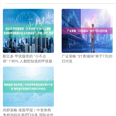
配亿多 甲状腺里的 “小不点
广证策略 “21青城06”将于7月20
癌”？90% 人都想知道的甲状腺
日付息
微小乳头状癌真相！_肿瘤_治
疗_患者
间群策略 港股早报｜中资券商
争相加码在港IPO业务 国际金价