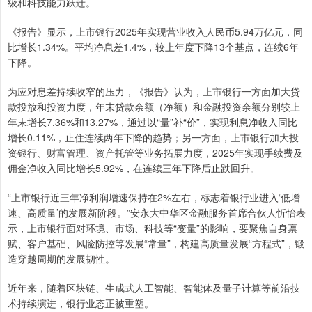
级和科技能力跃迁。
《报告》显示，上市银行2025年实现营业收入人民币5.94万亿元，同
比增长1.34%。平均净息差1.4%，较上年度下降13个基点，连续6年
下降。
为应对息差持续收窄的压力，《报告》认为，上市银行一方面加大贷
款投放和投资力度，年末贷款余额（净额）和金融投资余额分别较上
年末增长7.36%和13.27%，通过以“量”补“价”，实现利息净收入同比
增长0.11%，止住连续两年下降的趋势；另一方面，上市银行加大投
资银行、财富管理、资产托管等业务拓展力度，2025年实现手续费及
佣金净收入同比增长5.92%，在连续三年下降后止跌回升。
“上市银行近三年净利润增速保持在2%左右，标志着银行业进入‘低增
速、高质量’的发展新阶段。”安永大中华区金融服务首席合伙人忻怡表
示，上市银行面对环境、市场、科技等“变量”的影响，要聚焦自身禀
赋、客户基础、风险防控等发展“常量”，构建高质量发展“方程式”，锻
造穿越周期的发展韧性。
近年来，随着区块链、生成式人工智能、智能体及量子计算等前沿技
术持续演进，银行业态正被重塑。