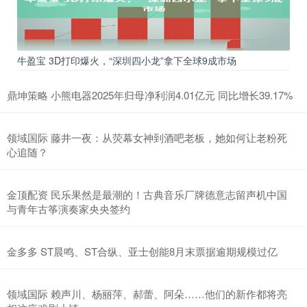
牛盈宝 3D打印爆火，“深圳四小龙”拿下全球9成市场
鼎坤策略 小熊电器2025年归母净利润4.01亿元 同比增长39.17%
领域国际 藤井一夜：从荧幕女神到酒吧老板，她如何让老粉死
心追随？
金顶配资 民乐果然是最潮的！古典音乐厂牌德意志留声机中国
与青年古筝演奏家央央签约
金多多 ST晨鸣、ST合纵、亚士创能8月末票据逾期规模过亿
领域国际 赖声川、杨丽萍、郝蕾、阿朵……他们的新作都将亮