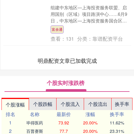
组建中东地区—上海投资服务联盟、启
用国别（区域）项目路演中心……6月9
日，中东地区—上海投资服务国合区专
项推介会在上海东方枢纽国际商务合作
富余通
区（以下简称“国际商务....
查看：
131
分类：
靠谱配资平台
明鼎配资文章已加载完成
个股实时涨跌榜
个股跌幅
个股流入
个股流出
换手率
个股涨幅
排名
名称
最新价
涨幅
换手率
1
毕得医药
73.92
20.00%
11.62%
2
百普赛斯
77.7
20.00%
23.31%