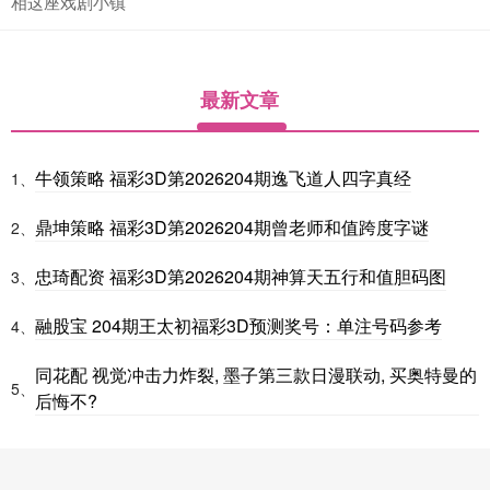
相这座戏剧小镇
最新文章
牛领策略 福彩3D第2026204期逸飞道人四字真经
1、
鼎坤策略 福彩3D第2026204期曾老师和值跨度字谜
2、
忠琦配资 福彩3D第2026204期神算天五行和值胆码图
3、
融股宝 204期王太初福彩3D预测奖号：单注号码参考
4、
同花配 视觉冲击力炸裂, 墨子第三款日漫联动, 买奥特曼的
5、
后悔不?