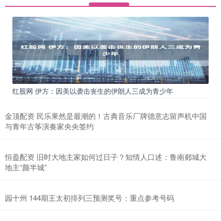
红股网 伊方：因美以袭击丧生的伊朗人三成为青少年
金顶配资 民乐果然是最潮的！古典音乐厂牌德意志留声机中国
与青年古筝演奏家央央签约
恒盈配资 旧时大地主家如何过日子？知情人口述：鲁南郯城大
地主“颜半城”
园十州 144期王太初排列三预测奖号：重点参考号码