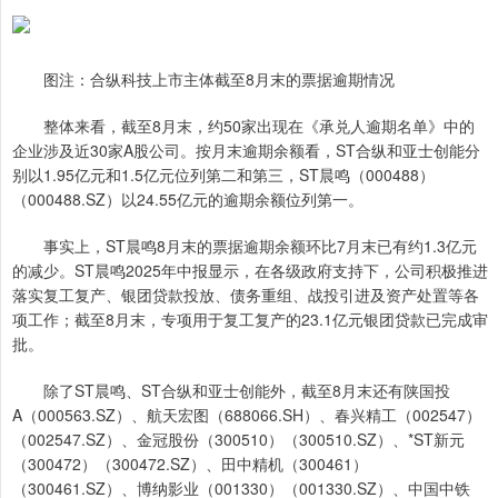
图注：合纵科技上市主体截至8月末的票据逾期情况
整体来看，截至8月末，约50家出现在《承兑人逾期名单》中的
企业涉及近30家A股公司。按月末逾期余额看，ST合纵和亚士创能分
别以1.95亿元和1.5亿元位列第二和第三，ST晨鸣（000488）
（000488.SZ）以24.55亿元的逾期余额位列第一。
事实上，ST晨鸣8月末的票据逾期余额环比7月末已有约1.3亿元
的减少。ST晨鸣2025年中报显示，在各级政府支持下，公司积极推进
落实复工复产、银团贷款投放、债务重组、战投引进及资产处置等各
项工作；截至8月末，专项用于复工复产的23.1亿元银团贷款已完成审
批。
除了ST晨鸣、ST合纵和亚士创能外，截至8月末还有陕国投
A（000563.SZ）、航天宏图（688066.SH）、春兴精工（002547）
（002547.SZ）、金冠股份（300510）（300510.SZ）、*ST新元
（300472）（300472.SZ）、田中精机（300461）
（300461.SZ）、博纳影业（001330）（001330.SZ）、中国中铁