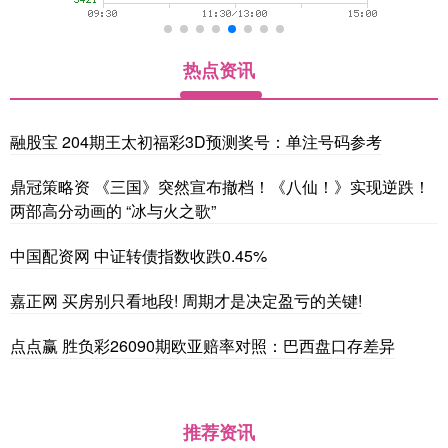
热点资讯
融股宝 204期王太初福彩3D预测奖号：单注号码参考
鼎冠策略资 《三国》突然宣布撤档！《八仙！》实现逆跌！
两部高分动画的 “冰与火之歌”
中国配资网 中证转债指数收跌0.45%
嘉正网 买房别只看地段! 周期才是决定盈亏的关键!
点点赢 胜负彩26090期欧亚赔率对照：巴西盘口存差异
推荐资讯