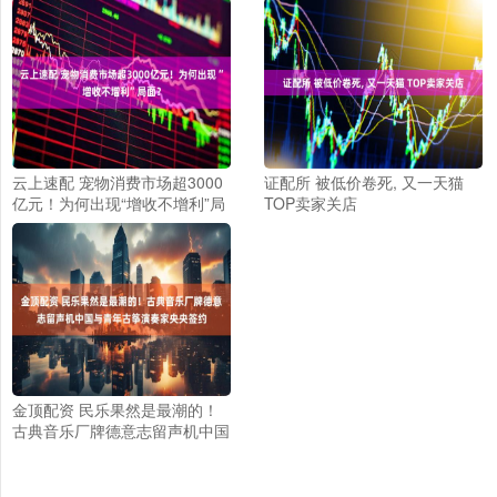
云上速配 宠物消费市场超3000
证配所 被低价卷死, 又一天猫
亿元！为何出现“增收不增利”局
TOP卖家关店
面？
金顶配资 民乐果然是最潮的！
古典音乐厂牌德意志留声机中国
与青年古筝演奏家央央签约