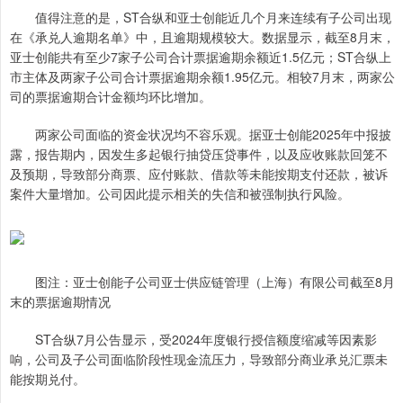
值得注意的是，ST合纵和亚士创能近几个月来连续有子公司出现
在《承兑人逾期名单》中，且逾期规模较大。数据显示，截至8月末，
亚士创能共有至少7家子公司合计票据逾期余额近1.5亿元；ST合纵上
市主体及两家子公司合计票据逾期余额1.95亿元。相较7月末，两家公
司的票据逾期合计金额均环比增加。
两家公司面临的资金状况均不容乐观。据亚士创能2025年中报披
露，报告期内，因发生多起银行抽贷压贷事件，以及应收账款回笼不
及预期，导致部分商票、应付账款、借款等未能按期支付还款，被诉
案件大量增加。公司因此提示相关的失信和被强制执行风险。
图注：亚士创能子公司亚士供应链管理（上海）有限公司截至8月
末的票据逾期情况
ST合纵7月公告显示，受2024年度银行授信额度缩减等因素影
响，公司及子公司面临阶段性现金流压力，导致部分商业承兑汇票未
能按期兑付。