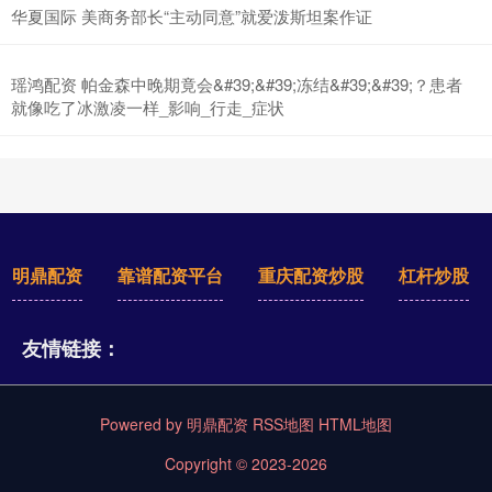
华夏国际 美商务部长“主动同意”就爱泼斯坦案作证
瑶鸿配资 帕金森中晚期竟会&#39;&#39;冻结&#39;&#39;？患者
就像吃了冰激凌一样_影响_行走_症状
明鼎配资
靠谱配资平台
重庆配资炒股
杠杆炒股
友情链接：
Powered by
明鼎配资
RSS地图
HTML地图
Copyright
© 2023-2026