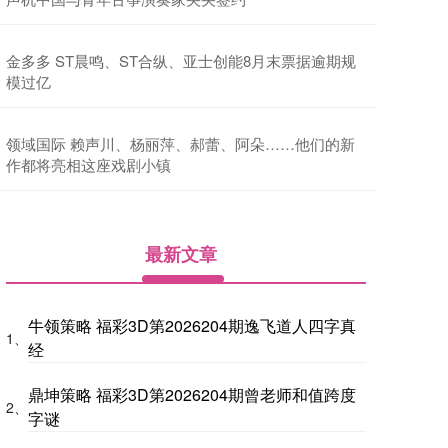
金多多 ST晨鸣、ST合纵、亚士创能8月末票据逾期规
模过亿
领域国际 赖声川、杨丽萍、郝蕾、阿朵……他们的新
作都将亮相这座戏剧小镇
最新文章
牛领策略 福彩3D第2026204期逸飞道人四字真
1、
经
鼎坤策略 福彩3D第2026204期曾老师和值跨度
2、
字谜