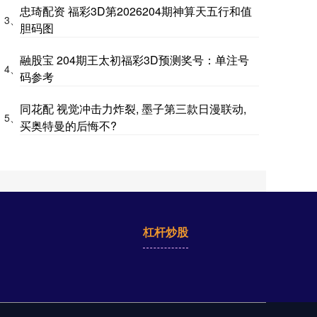
忠琦配资 福彩3D第2026204期神算天五行和值
3、
胆码图
融股宝 204期王太初福彩3D预测奖号：单注号
4、
码参考
同花配 视觉冲击力炸裂, 墨子第三款日漫联动,
5、
买奥特曼的后悔不?
杠杆炒股