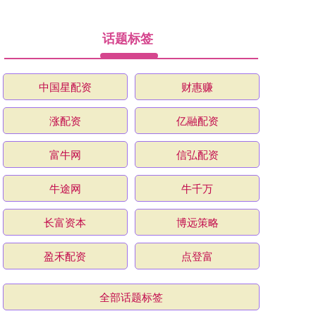
话题标签
中国星配资
财惠赚
涨配资
亿融配资
富牛网
信弘配资
牛途网
牛千万
长富资本
博远策略
盈禾配资
点登富
全部话题标签