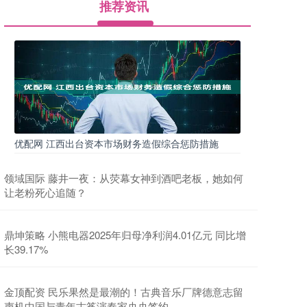
推荐资讯
优配网 江西出台资本市场财务造假综合惩防措施
领域国际 藤井一夜：从荧幕女神到酒吧老板，她如何
让老粉死心追随？
鼎坤策略 小熊电器2025年归母净利润4.01亿元 同比增
长39.17%
金顶配资 民乐果然是最潮的！古典音乐厂牌德意志留
声机中国与青年古筝演奏家央央签约