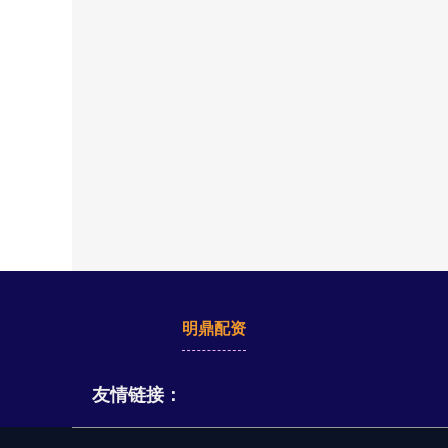
明鼎配资
友情链接：