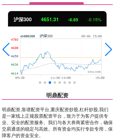
沪深300
4651.31
北
-6.85
-0.15%
明鼎配资
明鼎配资,靠谱配资平台,重庆配资炒股,杠杆炒股,我们
是一家线上正规股票配资平台，致力于为客户提供专
业、安全的配资服务。我们与各大券商紧密合作，确保
交易通道的稳定与高效。所有资金均实行专款专用，保
障客户的资金安全。