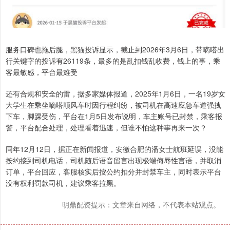
服务口碑也拖后腿，黑猫投诉显示，截止到2026年3月6日，带嘀嗒出
行关键字的投诉有26119条，最多的是乱扣钱乱收费，钱上的事，乘
客最敏感，平台最难受
还有合规和安全的雷，据多家媒体报道，2025年1月6日，一名19岁女
大学生在乘坐嘀嗒顺风车时因行程纠纷，被司机在高速应急车道强拽
下车，脚踝受伤，平台在1月5日发布说明，车主账号已封禁，乘客报
警，平台配合处理，处理看着迅速，但谁不怕这种事再来一次？
同年12月12日，据正在新闻报道，安徽合肥的潘女士航班延误，没能
按约接到司机电话，司机随后语音留言出现极端侮辱性言语，并取消
订单，平台回应，客服核实后按公约扣分并封禁车主，同时表示平台
没有权利罚款司机，建议乘客拉黑。
明鼎配资提示：文章来自网络，不代表本站观点。