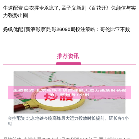
牛道配资 白衣撑伞杀疯了, 孟子义新剧《百花开》凭颜值与实
力强势出圈
扬帆优配 [新浪彩票]足彩26090期投注策略：哥伦比亚不败
推荐资讯
金控配资 北京地铁今晚高峰最大运力投放时长提前、延长各1小
时