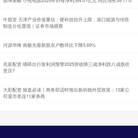
鼎坤策略 小熊电器2025年归母净利润4.01亿元 同比增长39.17%
牛股堂 天津产业价值重估：硬科技抬升上限，港口能源与传统
制造分化显现｜证券市场观察
河源华锋 南极光最新股东户数环比下降5.69%
兆富配资 嘀嗒出行发利润预警2025营收降三成净利跌八成股价
受压?
大彩配资 操盘必读丨商务部适时推出新的稳外贸政策；13家公
司退市牵连11家券商