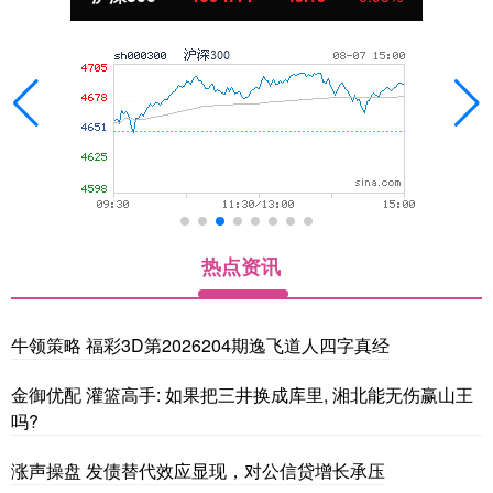
热点资讯
牛领策略 福彩3D第2026204期逸飞道人四字真经
金御优配 灌篮高手: 如果把三井换成库里, 湘北能无伤赢山王
吗?
涨声操盘 发债替代效应显现，对公信贷增长承压