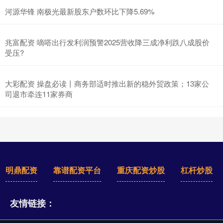
河源华锋 南极光最新股东户数环比下降5.69%
兆富配资 嘀嗒出行发利润预警2025营收降三成净利跌八成股价
受压?
大彩配资 操盘必读丨商务部适时推出新的稳外贸政策；13家公
司退市牵连11家券商
明鼎配资
靠谱配资平台
重庆配资炒股
杠杆炒股
友情链接：