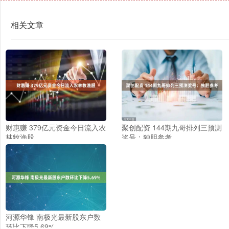
相关文章
财惠赚 379亿元资金今日流入农
聚创配资 144期九哥排列三预测
林牧渔股
奖号：独胆参考
河源华锋 南极光最新股东户数
环比下降5.69%