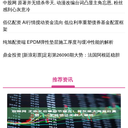
中股网 原著并无猎杀帝天, 动漫改编台词凸显主角忘恩, 粉丝
感到心灰意冷
佰亿配资 AI行情搅动资金流向 低位利率重塑债券基金配置框
架
纯旭配资端 EPDM弹性垫层施工厚度与缓冲性能的解析
鼎金投资 [新浪彩票]足彩第26090期大势：法国阿根廷稳胆
推荐资讯