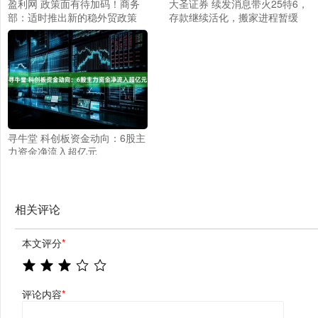
盈利网 政策面有待加码！商务
大圣证券 续发消息带火25特6，
部：适时推出新的稳外贸政策
存款继续活化，搬家进程暂缓
权益市场日报
债圈大家说1016
寻牛堂 科创板资金动向：6股主
力资金净流入超亿元
相关评论
本文评分
*
评论内容
*