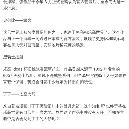
爱海獭。该作品于今年 3 月正式被确认为官方套装后，至今尚无进一
步消息。
史努比——篝火
这只世界上知名度最高的狗之一，也终于将亮相乐高世界了。这个作
品与上一个海獭一同通过评审成为官方套装，展现了史努比和糊涂塌
客在篝火旁对面而坐，安静地烤棉花糖的场景。
黑骑士战船
乐高 Ideas 怀旧挑战赛冠军得主，作品灵感来源于 1992 年发售的
6057 黑骑士战船。虽说不是城堡系列，但全套甲胄的骑士人仔如果在
官套中保留，势必会引发不少玩家为怀旧而掏腰包。
丁丁——太空火箭
来自著名漫画《丁丁历险记》中的登月火箭，这个知名 IP 也终于将在
乐高世界有自己的一席之地。然而这个作品中并没有人仔，不知在官
套中是否会见到丁丁的人仔呢？