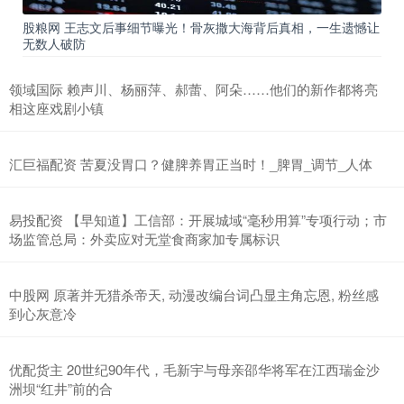
股粮网 王志文后事细节曝光！骨灰撒大海背后真相，一生遗憾让
无数人破防
领域国际 赖声川、杨丽萍、郝蕾、阿朵……他们的新作都将亮
相这座戏剧小镇
汇巨福配资 苦夏没胃口？健脾养胃正当时！_脾胃_调节_人体
易投配资 【早知道】工信部：开展城域“毫秒用算”专项行动；市
场监管总局：外卖应对无堂食商家加专属标识
中股网 原著并无猎杀帝天, 动漫改编台词凸显主角忘恩, 粉丝感
到心灰意冷
优配货主 20世纪90年代，毛新宇与母亲邵华将军在江西瑞金沙
洲坝“红井”前的合