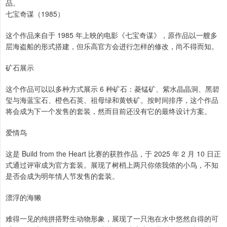
品。
七宝奇谋（1985）
这个作品来自于 1985 年上映的电影《七宝奇谋》，原作品以一艘多
层海盗船的形式搭建，但乐高官方会进行怎样的修改，尚不得而知。
矿石展示
这个作品可以以多种方式展示 6 种矿石：菱锰矿、紫水晶晶洞、黑碧
玺与海蓝宝石、橙色石英、祖母绿和黄铁矿。按时间排序，这个作品
将会成为下一个发售的套装，然而目前还没有它的最终设计方案。
爱情鸟
这是 Build from the Heart 比赛的获胜作品，于 2025 年 2 月 10 日正
式通过评审成为官方套装。展现了树梢上两只你侬我侬的小鸟，不知
是否会成为明年情人节发售的套装。
漂浮的海獭
难得一见的纯拼搭野生动物形象，展现了一只泡在水中悠然自得的可