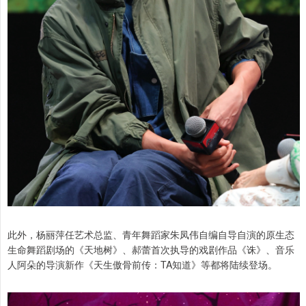
此外，杨丽萍任艺术总监、青年舞蹈家朱凤伟自编自导自演的原生态
生命舞蹈剧场的《天地树》、郝蕾首次执导的戏剧作品《诛》、音乐
人阿朵的导演新作《天生傲骨前传：TA知道》等都将陆续登场。