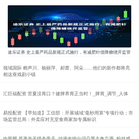
途乐证券 史上最严药品新规正式施行，有减肥针借降糖绕开监管
领域国际 赖声川、杨丽萍、郝蕾、阿朵……他们的新作都将亮
相这座戏剧小镇
汇巨福配资 苦夏没胃口？健脾养胃正当时！_脾胃_调节_人体
易投配资 【早知道】工信部：开展城域“毫秒用算”专项行动；市
场监管总局：外卖应对无堂食商家加专属标识
中股网 原著并无猎杀帝天, 动漫改编台词凸显主角忘恩, 粉丝感