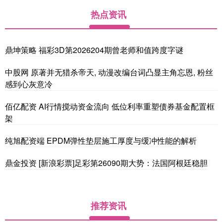
热点资讯
鼎坤策略 福彩3D第2026204期曾老师和值跨度字谜
中股网 原著并无猎杀帝天, 动漫改编台词凸显主角忘恩, 粉丝
感到心灰意冷
佰亿配资 AI行情搅动资金流向 低位利率重塑债券基金配置框
架
纯旭配资端 EPDM弹性垫层施工厚度与缓冲性能的解析
鼎金投资 [新浪彩票]足彩第26090期大势：法国阿根廷稳胆
推荐资讯