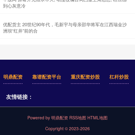
到心灰意冷
优配货主 20世纪90年代，毛新宇与母亲邵华将军在江西瑞金沙
洲坝“红井”前的合
明鼎配资
靠谱配资平台
重庆配资炒股
杠杆炒股
友情链接：
Powered by
明鼎配资
RSS地图
HTML地图
Copyright
© 2023-2026