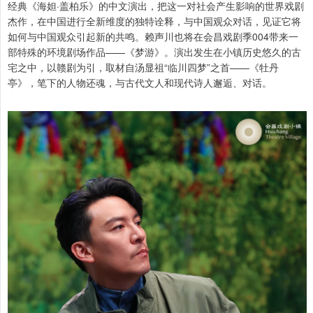
经典《海妲·盖柏乐》的中文演出，把这一对社会产生影响的世界戏剧
杰作，在中国进行全新维度的独特诠释，与中国观众对话，见证它将
如何与中国观众引起新的共鸣。赖声川也将在会昌戏剧季004带来一
部特殊的环境剧场作品——《梦游》。演出发生在小镇历史悠久的古
宅之中，以赣剧为引，取材自汤显祖“临川四梦”之首——《牡丹
亭》，笔下的人物还魂，与古代文人和现代诗人邂逅、对话。