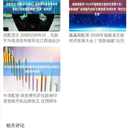
优配货主 20世纪90年代，毛新
赢赢顺配资 2026年福建省文旅
宇与母亲邵华将军在江西瑞金沙
经济发展大会 | “清新福建”点亮
洲坝“红井”前的合
纽约地标 五重意境 全球共享“闽
式生活”
牛津配资 联想摩托罗拉跻身印
度智能手机品牌前五 仅用两年
时间
相关评论