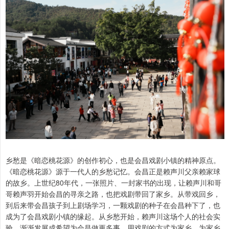
乡愁是《暗恋桃花源》的创作初心，也是会昌戏剧小镇的精神原点。
《暗恋桃花源》源于一代人的乡愁记忆。会昌正是赖声川父亲赖家球
的故乡。上世纪80年代，一张照片、一封家书的出现，让赖声川和哥
哥赖声羽开始会昌的寻亲之路，也把戏剧带回了家乡。从带戏回乡，
到后来带会昌孩子到上剧场学习，一颗戏剧的种子在会昌种下了，也
成为了会昌戏剧小镇的缘起。从乡愁开始，赖声川这场个人的社会实
验，渐渐发展成希望为会昌做更多事，用戏剧的方式为家乡、为家乡