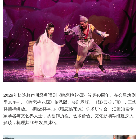
2026年恰逢赖声川经典话剧《暗恋桃花源》首演40周年。在会昌戏剧
季004中，《暗恋桃花源》传承版、会剧场版、《江/云·之/间》，三戏
将接棒绽放。同期还将举办《暗恋桃花源》学术研讨会，汇聚知名专
家学者与文艺界人士，从创作历程、艺术价值、文化影响等维度深入
解读，梳理其40年发展脉络。