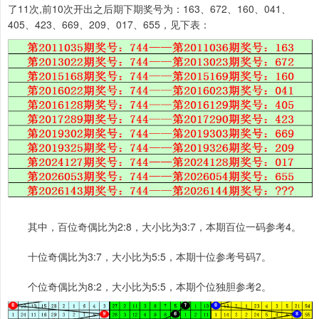
了11次,前10次开出之后期下期奖号为：163、672、160、041、
405、423、669、209、017、655，见下表：
其中，百位奇偶比为2:8，大小比为3:7，本期百位一码参考4。
十位奇偶比为3:7，大小比为5:5，本期十位参考号码7。
个位奇偶比为8:2，大小比为5:5，本期个位独胆参考2。