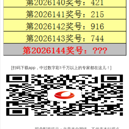
[扫码下载app，中过数字彩1千万以上的专家都在这儿！]
明鼎配资提示：文章来自网络，不代表本站观点。