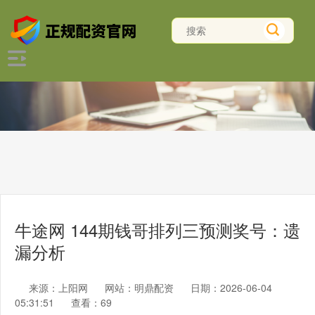
牛途网 144期钱哥排列三预测奖号：遗
漏分析
来源：上阳网
网站：明鼎配资
日期：2026-06-04
05:31:51
查看：69