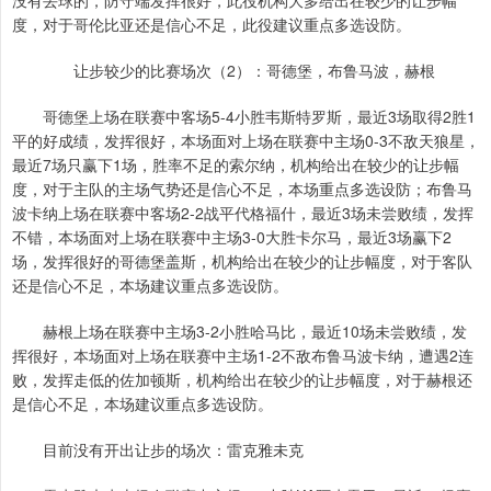
度，对于哥伦比亚还是信心不足，此役建议重点多选设防。
让步较少的比赛场次（2）：哥德堡，布鲁马波，赫根
哥德堡上场在联赛中客场5-4小胜韦斯特罗斯，最近3场取得2胜1
平的好成绩，发挥很好，本场面对上场在联赛中主场0-3不敌天狼星，
最近7场只赢下1场，胜率不足的索尔纳，机构给出在较少的让步幅
度，对于主队的主场气势还是信心不足，本场重点多选设防；布鲁马
波卡纳上场在联赛中客场2-2战平代格福什，最近3场未尝败绩，发挥
不错，本场面对上场在联赛中主场3-0大胜卡尔马，最近3场赢下2
场，发挥很好的哥德堡盖斯，机构给出在较少的让步幅度，对于客队
还是信心不足，本场建议重点多选设防。
赫根上场在联赛中主场3-2小胜哈马比，最近10场未尝败绩，发
挥很好，本场面对上场在联赛中主场1-2不敌布鲁马波卡纳，遭遇2连
败，发挥走低的佐加顿斯，机构给出在较少的让步幅度，对于赫根还
是信心不足，本场建议重点多选设防。
目前没有开出让步的场次：雷克雅未克