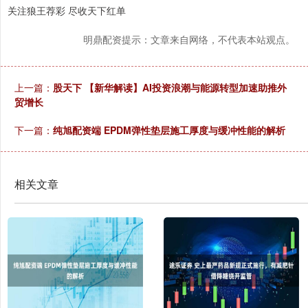
关注狼王荐彩 尽收天下红单
明鼎配资提示：文章来自网络，不代表本站观点。
上一篇：
股天下 【新华解读】AI投资浪潮与能源转型加速助推外
贸增长
下一篇：
纯旭配资端 EPDM弹性垫层施工厚度与缓冲性能的解析
相关文章