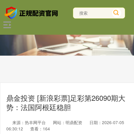
鼎金投资 [新浪彩票]足彩第26090期大
势：法国阿根廷稳胆
来源：热丰网平台
网站：明鼎配资
日期：2026-07-05
06:30:12
查看：164