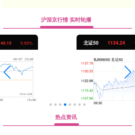
沪深京行情 实时轮播
北证50
1134.24
11.37
1.01%
热点资讯