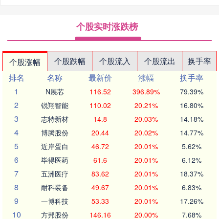
个股实时涨跌榜
个股跌幅
个股流入
个股流出
换手率
个股涨幅
排名
名称
最新价
涨幅
换手率
1
N展芯
116.52
396.89%
79.39%
2
锐翔智能
110.02
20.21%
16.80%
3
志特新材
14.8
20.03%
14.18%
4
博腾股份
20.44
20.02%
14.77%
5
近岸蛋白
46.72
20.01%
5.62%
6
毕得医药
61.6
20.01%
6.12%
7
五洲医疗
83.62
20.01%
18.37%
8
耐科装备
49.67
20.01%
6.83%
9
一博科技
53.33
20.01%
17.26%
10
方邦股份
146.16
20.00%
7.68%