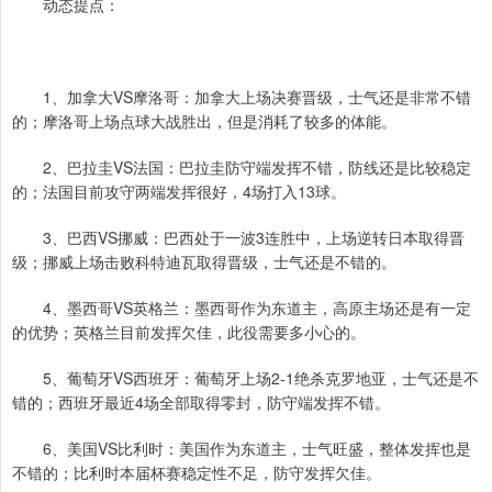
动态提点：
1、加拿大VS摩洛哥：加拿大上场决赛晋级，士气还是非常不错
的；摩洛哥上场点球大战胜出，但是消耗了较多的体能。
2、巴拉圭VS法国：巴拉圭防守端发挥不错，防线还是比较稳定
的；法国目前攻守两端发挥很好，4场打入13球。
3、巴西VS挪威：巴西处于一波3连胜中，上场逆转日本取得晋
级；挪威上场击败科特迪瓦取得晋级，士气还是不错的。
4、墨西哥VS英格兰：墨西哥作为东道主，高原主场还是有一定
的优势；英格兰目前发挥欠佳，此役需要多小心的。
5、葡萄牙VS西班牙：葡萄牙上场2-1绝杀克罗地亚，士气还是不
错的；西班牙最近4场全部取得零封，防守端发挥不错。
6、美国VS比利时：美国作为东道主，士气旺盛，整体发挥也是
不错的；比利时本届杯赛稳定性不足，防守发挥欠佳。