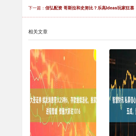
下一篇：
信弘配资 哥斯拉和史努比？乐高Ideas玩家狂
上证指数
3940.04
.40
2.13%
39.68
1.
相关文章