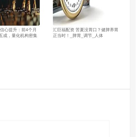
募信心提升：前4个月
汇巨福配资 苦夏没胃口？健脾养胃
五成，量化机构密集
正当时！_脾胃_调节_人体