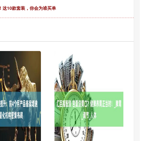
喜！这10款套装，你会为谁买单
深证成指
14311.01
02%
200.89
1.42%