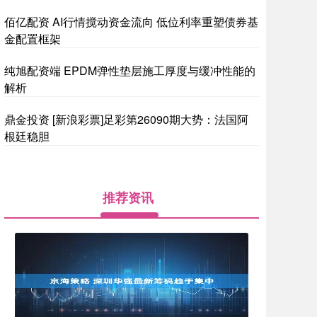
佰亿配资 AI行情搅动资金流向 低位利率重塑债券基
金配置框架
纯旭配资端 EPDM弹性垫层施工厚度与缓冲性能的
解析
鼎金投资 [新浪彩票]足彩第26090期大势：法国阿
根廷稳胆
推荐资讯