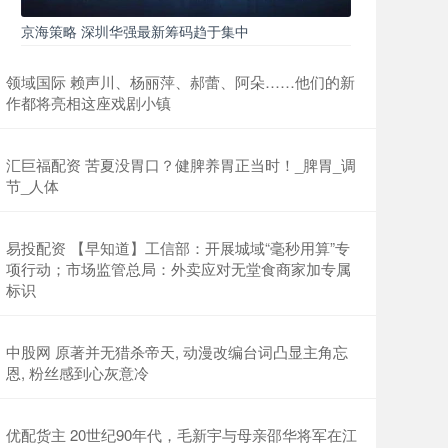
京海策略 深圳华强最新筹码趋于集中
领域国际 赖声川、杨丽萍、郝蕾、阿朵……他们的新
作都将亮相这座戏剧小镇
汇巨福配资 苦夏没胃口？健脾养胃正当时！_脾胃_调
节_人体
易投配资 【早知道】工信部：开展城域“毫秒用算”专
项行动；市场监管总局：外卖应对无堂食商家加专属
标识
中股网 原著并无猎杀帝天, 动漫改编台词凸显主角忘
恩, 粉丝感到心灰意冷
优配货主 20世纪90年代，毛新宇与母亲邵华将军在江