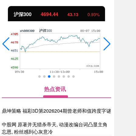
沪深300
4694.44
北
43.13
0.93%
热点资讯
鼎坤策略 福彩3D第2026204期曾老师和值跨度字谜
中股网 原著并无猎杀帝天, 动漫改编台词凸显主角
忘恩, 粉丝感到心灰意冷