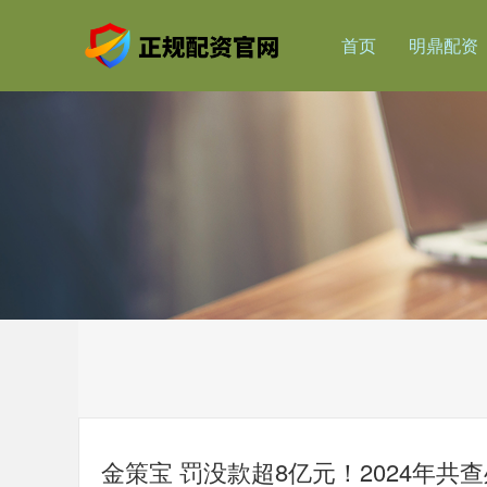
首页
明鼎配资
金策宝 罚没款超8亿元！2024年共