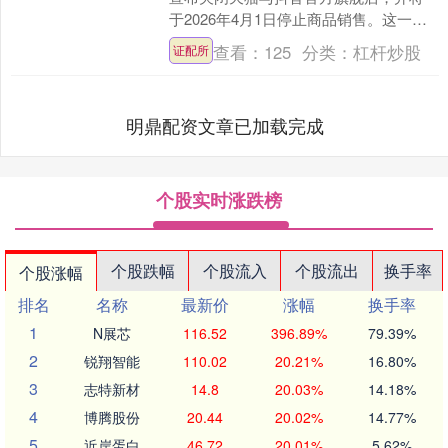
于2026年4月1日停止商品销售。这一消
息很快在社交媒体引发讨论，不少消费
查看：
125
分类：
杠杆炒股
证配所
者感叹：“青春....
明鼎配资文章已加载完成
个股实时涨跌榜
个股跌幅
个股流入
个股流出
换手率
个股涨幅
排名
名称
最新价
涨幅
换手率
1
N展芯
116.52
396.89%
79.39%
2
锐翔智能
110.02
20.21%
16.80%
3
志特新材
14.8
20.03%
14.18%
4
博腾股份
20.44
20.02%
14.77%
5
近岸蛋白
46.72
20.01%
5.62%