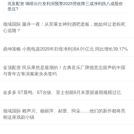
兆富配资 嘀嗒出行发利润预警2025营收降三成净利跌八成股价
受压?
领域国际 藤井一夜：从荧幕女神到酒吧老板，她如何让老粉死
心追随？
鼎坤策略 小熊电器2025年归母净利润4.01亿元 同比增长39.17%
金顶配资 民乐果然是最潮的！古典音乐厂牌德意志留声机中国
与青年古筝演奏家央央签约
金多多 ST晨鸣、ST合纵、亚士创能8月末票据逾期规模过亿
领域国际 赖声川、杨丽萍、郝蕾、阿朵……他们的新作都将亮
相这座戏剧小镇