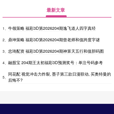
最新文章
牛领策略 福彩3D第2026204期逸飞道人四字真经
1、
鼎坤策略 福彩3D第2026204期曾老师和值跨度字谜
2、
忠琦配资 福彩3D第2026204期神算天五行和值胆码图
3、
融股宝 204期王太初福彩3D预测奖号：单注号码参考
4、
同花配 视觉冲击力炸裂, 墨子第三款日漫联动, 买奥特曼的
5、
后悔不?