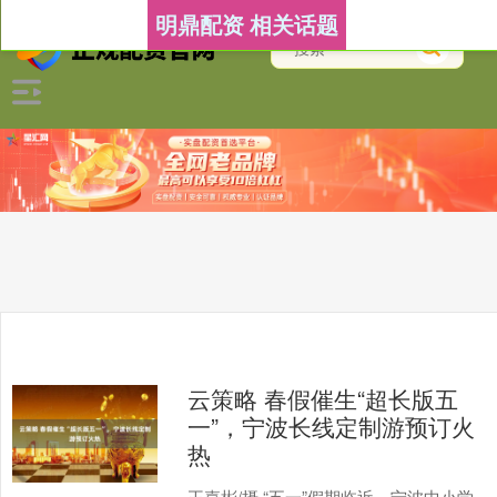
明鼎配资 相关话题
云策略 春假催生“超长版五
一”，宁波长线定制游预订火
热
王嘉彬/摄 “五一”假期临近，宁波中小学