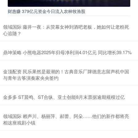
财惠赚 379亿元资金今日流入农林牧渔股
领域国际 藤井一夜：从荧幕女神到酒吧老板，她如何让老粉死
心追随？
鼎坤策略 小熊电器2025年归母净利润4.01亿元 同比增长39.17%
金顶配资 民乐果然是最潮的！古典音乐厂牌德意志留声机中国
与青年古筝演奏家央央签约
金多多 ST晨鸣、ST合纵、亚士创能8月末票据逾期规模过亿
领域国际 赖声川、杨丽萍、郝蕾、阿朵……他们的新作都将亮
相这座戏剧小镇