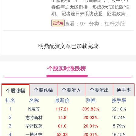
春假与之无缝衔接，形成8天“加长版”假
期。 记者连日来采访获悉，随着政策效
应持续释放，激发了不少家庭游客的出
查看：
97
分类：
杠杆炒股
云策略
行热情，旅游....
明鼎配资文章已加载完成
个股实时涨跌榜
个股跌幅
个股流入
个股流出
换手率
个股涨幅
排名
名称
最新价
涨幅
换手率
1
N展芯
117.21
399.83%
62.16%
2
志特新材
14.8
20.03%
10.74%
3
毕得医药
61.6
20.01%
5.79%
4
一博科技
53.33
20.01%
16.15%