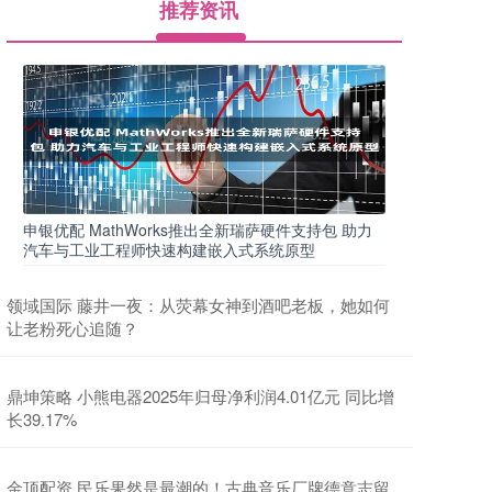
推荐资讯
申银优配 MathWorks推出全新瑞萨硬件支持包 助力
汽车与工业工程师快速构建嵌入式系统原型
领域国际 藤井一夜：从荧幕女神到酒吧老板，她如何
让老粉死心追随？
鼎坤策略 小熊电器2025年归母净利润4.01亿元 同比增
长39.17%
金顶配资 民乐果然是最潮的！古典音乐厂牌德意志留