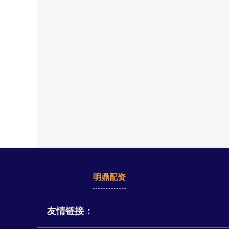
明鼎配资
友情链接：