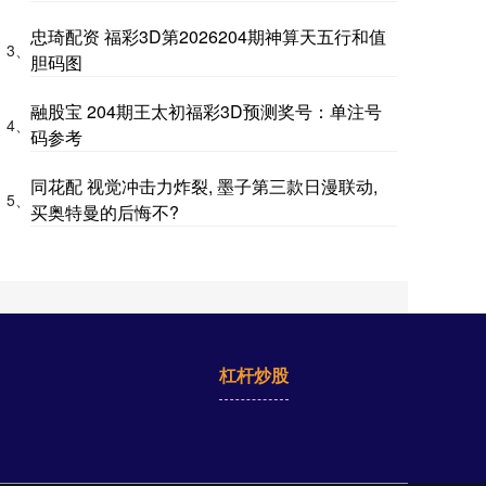
忠琦配资 福彩3D第2026204期神算天五行和值
3、
胆码图
融股宝 204期王太初福彩3D预测奖号：单注号
4、
码参考
同花配 视觉冲击力炸裂, 墨子第三款日漫联动,
5、
买奥特曼的后悔不?
杠杆炒股