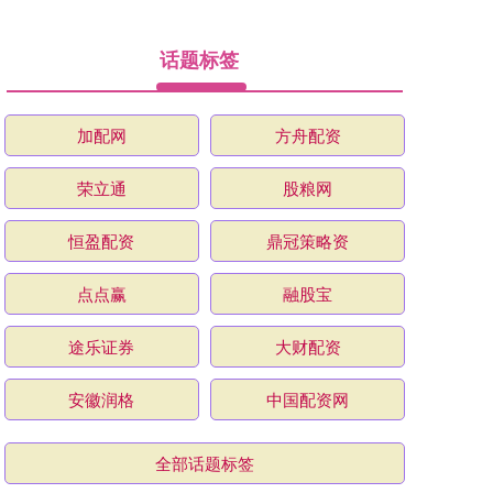
话题标签
加配网
方舟配资
荣立通
股粮网
恒盈配资
鼎冠策略资
点点赢
融股宝
途乐证券
大财配资
安徽润格
中国配资网
全部话题标签