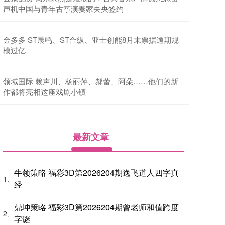
声机中国与青年古筝演奏家央央签约
金多多 ST晨鸣、ST合纵、亚士创能8月末票据逾期规
模过亿
领域国际 赖声川、杨丽萍、郝蕾、阿朵……他们的新
作都将亮相这座戏剧小镇
最新文章
牛领策略 福彩3D第2026204期逸飞道人四字真
1、
经
鼎坤策略 福彩3D第2026204期曾老师和值跨度
2、
字谜