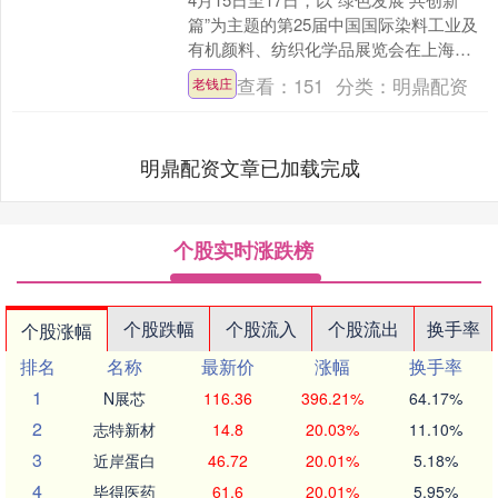
篇”为主题的第25届中国国际染料工业及
有机颜料、纺织化学品展览会在上海世
博展览馆亮相。展会总展出面积突破6万
查看：
151
分类：
明鼎配资
老钱庄
平方米，吸引....
明鼎配资文章已加载完成
个股实时涨跌榜
个股跌幅
个股流入
个股流出
换手率
个股涨幅
排名
名称
最新价
涨幅
换手率
1
N展芯
116.36
396.21%
64.17%
2
志特新材
14.8
20.03%
11.10%
3
近岸蛋白
46.72
20.01%
5.18%
4
毕得医药
61.6
20.01%
5.95%