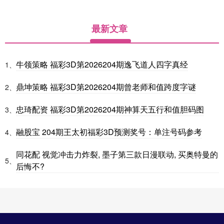
最新文章
牛领策略 福彩3D第2026204期逸飞道人四字真经
1、
鼎坤策略 福彩3D第2026204期曾老师和值跨度字谜
2、
忠琦配资 福彩3D第2026204期神算天五行和值胆码图
3、
融股宝 204期王太初福彩3D预测奖号：单注号码参考
4、
同花配 视觉冲击力炸裂, 墨子第三款日漫联动, 买奥特曼的
5、
后悔不?