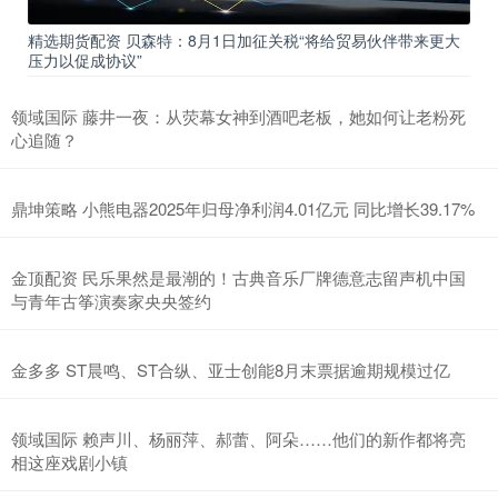
精选期货配资 贝森特：8月1日加征关税“将给贸易伙伴带来更大
压力以促成协议”
领域国际 藤井一夜：从荧幕女神到酒吧老板，她如何让老粉死
心追随？
鼎坤策略 小熊电器2025年归母净利润4.01亿元 同比增长39.17%
金顶配资 民乐果然是最潮的！古典音乐厂牌德意志留声机中国
与青年古筝演奏家央央签约
金多多 ST晨鸣、ST合纵、亚士创能8月末票据逾期规模过亿
领域国际 赖声川、杨丽萍、郝蕾、阿朵……他们的新作都将亮
相这座戏剧小镇