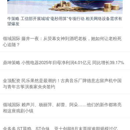
牛策略 工信部开展城域“毫秒用算”专项行动 相关网络设备需求有
望爆发
领域国际 藤井一夜：从荧幕女神到酒吧老板，她如何让老粉死
心追随？
鼎坤策略 小熊电器2025年归母净利润4.01亿元 同比增长39.17%
金顶配资 民乐果然是最潮的！古典音乐厂牌德意志留声机中国
与青年古筝演奏家央央签约
领域国际 赖声川、杨丽萍、郝蕾、阿朵……他们的新作都将亮
相这座戏剧小镇
金多多 ST晨鸣、ST合纵、亚士创能8月末票据逾期规模过亿