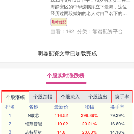
海静安区的中华遗嘱库立下遗嘱，这位
经历过两段婚姻的老人对自己名下的两
套房产及理财产品的处置做了交代。在
荆叶优配
李女士的遗嘱中....
查看：
162
分类：
靠谱配资平台
明鼎配资文章已加载完成
个股实时涨跌榜
个股跌幅
个股流入
个股流出
换手率
个股涨幅
排名
名称
最新价
涨幅
换手率
1
N展芯
116.52
396.89%
79.39%
2
锐翔智能
110.02
20.21%
16.80%
3
志特新材
14.8
20.03%
14.18%