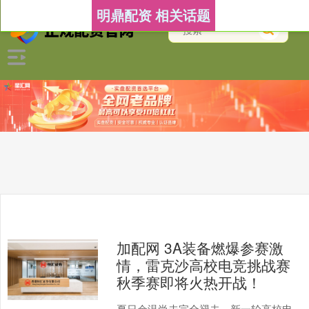
明鼎配资 相关话题
加配网 3A装备燃爆参赛激
情，雷克沙高校电竞挑战赛
秋季赛即将火热开战！
夏日余温尚未完全褪去，新一轮高校电