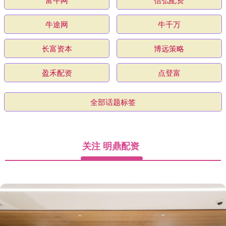
牛途网
牛千万
长富资本
博远策略
盈禾配资
点登富
全部话题标签
关注 明鼎配资