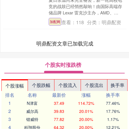
竞的战鼓已经悄然敲响！由国际高端存
储品牌 Lexar 雷克沙主办，AMD、
AORUS、LG等国际大牌协办，并由电脑
查看：
118
分类：
明鼎配资
加配网
报联合承办的....
明鼎配资文章已加载完成
个股实时涨跌榜
个股跌幅
个股流入
个股流出
换手率
个股涨幅
排名
名称
最新价
涨幅
换手率
1
N津富
37.49
114.72%
77.46%
2
威尔高
39.83
20.01%
17.76%
3
锴威特
77.82
20.00%
1.17%
4
科翔股份
64.32
20.00%
12.21%