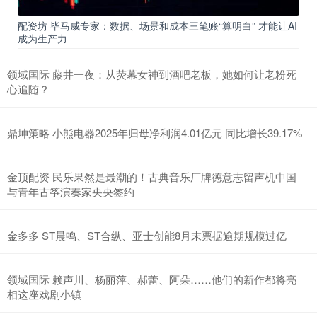
配资坊 毕马威专家：数据、场景和成本三笔账“算明白” 才能让AI
成为生产力
领域国际 藤井一夜：从荧幕女神到酒吧老板，她如何让老粉死
心追随？
鼎坤策略 小熊电器2025年归母净利润4.01亿元 同比增长39.17%
金顶配资 民乐果然是最潮的！古典音乐厂牌德意志留声机中国
与青年古筝演奏家央央签约
金多多 ST晨鸣、ST合纵、亚士创能8月末票据逾期规模过亿
领域国际 赖声川、杨丽萍、郝蕾、阿朵……他们的新作都将亮
相这座戏剧小镇