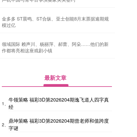
金多多 ST晨鸣、ST合纵、亚士创能8月末票据逾期规
模过亿
领域国际 赖声川、杨丽萍、郝蕾、阿朵……他们的新
作都将亮相这座戏剧小镇
最新文章
牛领策略 福彩3D第2026204期逸飞道人四字真
1、
经
鼎坤策略 福彩3D第2026204期曾老师和值跨度
2、
字谜