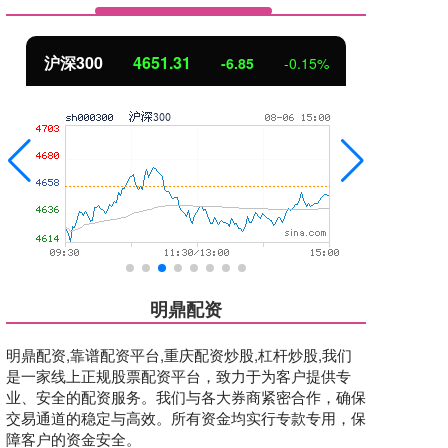
北证50
1122.88
创
3.42
0.30%
明鼎配资
明鼎配资,靠谱配资平台,重庆配资炒股,杠杆炒股,我们
是一家线上正规股票配资平台，致力于为客户提供专
业、安全的配资服务。我们与各大券商紧密合作，确保
交易通道的稳定与高效。所有资金均实行专款专用，保
障客户的资金安全。