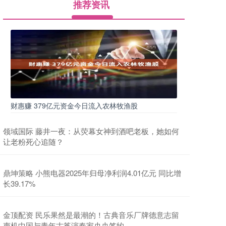
推荐资讯
财惠赚 379亿元资金今日流入农林牧渔股
领域国际 藤井一夜：从荧幕女神到酒吧老板，她如何
让老粉死心追随？
鼎坤策略 小熊电器2025年归母净利润4.01亿元 同比增
长39.17%
金顶配资 民乐果然是最潮的！古典音乐厂牌德意志留
声机中国与青年古筝演奏家央央签约