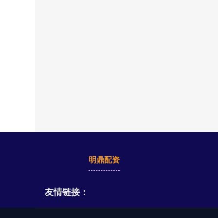
明鼎配资
友情链接：