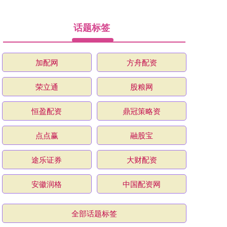
话题标签
加配网
方舟配资
荣立通
股粮网
恒盈配资
鼎冠策略资
点点赢
融股宝
途乐证券
大财配资
安徽润格
中国配资网
全部话题标签