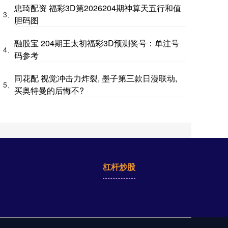
忠琦配资 福彩3D第2026204期神算天五行和值
3、
胆码图
融股宝 204期王太初福彩3D预测奖号：单注号
4、
码参考
同花配 视觉冲击力炸裂, 墨子第三款日漫联动,
5、
买奥特曼的后悔不?
杠杆炒股