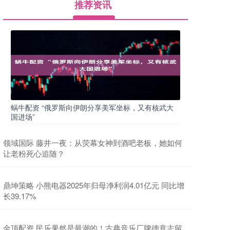
推荐资讯
蜗牛配资 “俄罗斯向伊朗分享美军坐标，又有核武大
国进场”
领域国际 藤井一夜：从荧幕女神到酒吧老板，她如何
让老粉死心追随？
鼎坤策略 小熊电器2025年归母净利润4.01亿元 同比增
长39.17%
金顶配资 民乐果然是最潮的！古典音乐厂牌德意志留