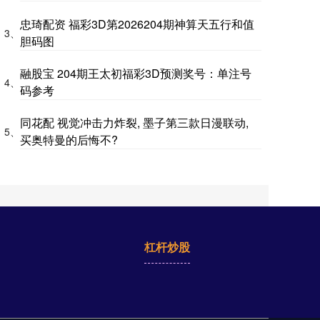
忠琦配资 福彩3D第2026204期神算天五行和值
3、
胆码图
融股宝 204期王太初福彩3D预测奖号：单注号
4、
码参考
同花配 视觉冲击力炸裂, 墨子第三款日漫联动,
5、
买奥特曼的后悔不?
杠杆炒股