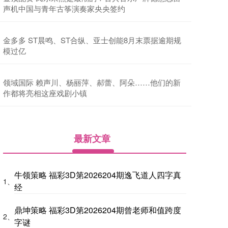
声机中国与青年古筝演奏家央央签约
金多多 ST晨鸣、ST合纵、亚士创能8月末票据逾期规
模过亿
领域国际 赖声川、杨丽萍、郝蕾、阿朵……他们的新
作都将亮相这座戏剧小镇
最新文章
牛领策略 福彩3D第2026204期逸飞道人四字真
1、
经
鼎坤策略 福彩3D第2026204期曾老师和值跨度
2、
字谜