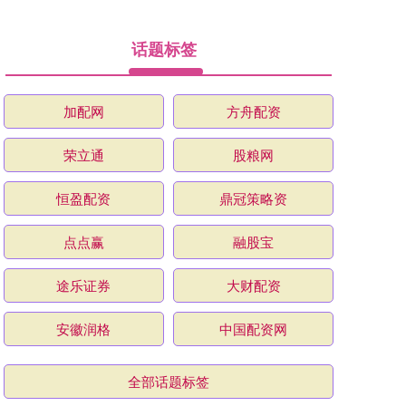
话题标签
加配网
方舟配资
荣立通
股粮网
恒盈配资
鼎冠策略资
点点赢
融股宝
途乐证券
大财配资
安徽润格
中国配资网
全部话题标签