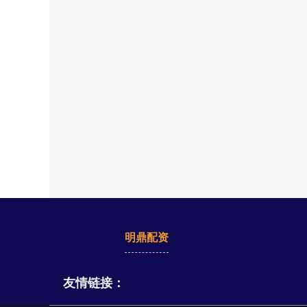
明鼎配资
友情链接：