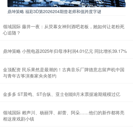
鼎坤策略 福彩3D第2026204期曾老师和值跨度字谜
领域国际 藤井一夜：从荧幕女神到酒吧老板，她如何让老粉死
心追随？
鼎坤策略 小熊电器2025年归母净利润4.01亿元 同比增长39.17%
金顶配资 民乐果然是最潮的！古典音乐厂牌德意志留声机中国
与青年古筝演奏家央央签约
金多多 ST晨鸣、ST合纵、亚士创能8月末票据逾期规模过亿
领域国际 赖声川、杨丽萍、郝蕾、阿朵……他们的新作都将亮
相这座戏剧小镇