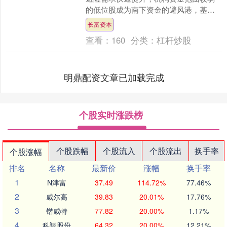
的低位股成为南下资金的避风港，基金
经理的选股也从单纯看业绩增长变成看
长富资本
现金流，拥有丰厚现金....
查看：
160
分类：
杠杆炒股
明鼎配资文章已加载完成
个股实时涨跌榜
个股跌幅
个股流入
个股流出
换手率
个股涨幅
排名
名称
最新价
涨幅
换手率
1
N津富
37.49
114.72%
77.46%
2
威尔高
39.83
20.01%
17.76%
3
锴威特
77.82
20.00%
1.17%
4
科翔股份
64.32
20.00%
12.21%