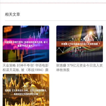
相关文章
天金策略 封神不夸张! 华语电影
财惠赚 379亿元资金今日流入农
权谋天花板, 被《寒战1994》撕
林牧渔股
开了