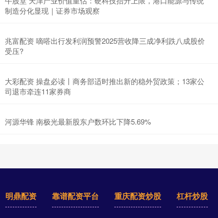
牛股堂 天津产业价值重估：硬科技抬升上限，港口能源与传统
制造分化显现｜证券市场观察
兆富配资 嘀嗒出行发利润预警2025营收降三成净利跌八成股价
受压?
大彩配资 操盘必读丨商务部适时推出新的稳外贸政策；13家公
司退市牵连11家券商
河源华锋 南极光最新股东户数环比下降5.69%
明鼎配资
靠谱配资平台
重庆配资炒股
杠杆炒股