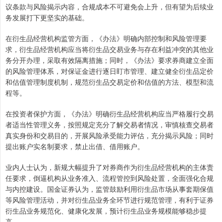
议条款与风险揭示内容，合规成本不可避免会上升，但有望为后续业
务发展打下更坚实的基础。
在衍生品经营机构监管方面，《办法》明确内部控制和风险管理要
求，衍生品经营机构应当将衍生品交易业务与存在利益冲突的其他业
务分开办理，采取有效隔离措施；同时，《办法》要求券商建立全面
的风险管理体系，对保证金进行逐日盯市管理、建立健全衍生品定价
和估值管理制度机制，规范衍生品交易定价和估值的方法、模型和流
程等。
在投资者保护方面，《办法》明确衍生品经营机构应当严格履行交易
者适当性管理义务，按照规定充分了解交易者情况，审慎核查交易者
真实身份和交易目的，开展风险承受能力评估，充分揭示风险；同时
提出账户实名制要求，禁止出借、借用账户。
业内人士认为，新规大幅提升了对券商作为衍生品经营机构的主体责
任要求，倒逼机构从业务准入、流程管控到风险处置，全面强化合规
与内控建设。国金证券认为，监管鼓励利用衍生品市场从事套期保值
等风险管理活动，并对衍生品业务全环节进行规范管理，有利于证券
衍生品业务规范化、健康化发展，预计衍生品业务规模能够稳步提
高。