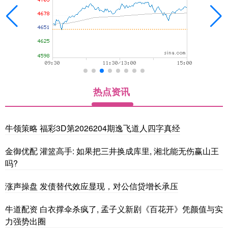
热点资讯
牛领策略 福彩3D第2026204期逸飞道人四字真经
金御优配 灌篮高手: 如果把三井换成库里, 湘北能无伤赢山王
吗?
涨声操盘 发债替代效应显现，对公信贷增长承压
牛道配资 白衣撑伞杀疯了, 孟子义新剧《百花开》凭颜值与实
力强势出圈