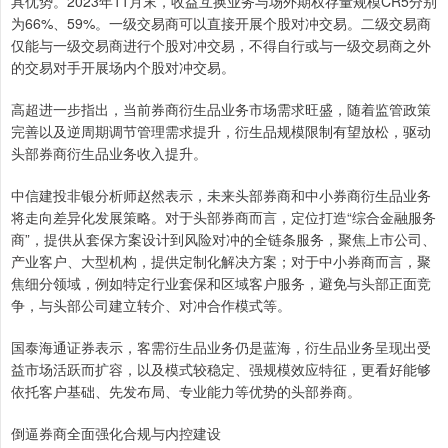
具优势。2023年11月末，收益互换业务与场外期权存量规模CR5分别
为66%、59%。一级交易商可以直接开展个股对冲交易。二级交易商
仅能与一级交易商进行个股对冲交易，不得自行或与一级交易商之外
的交易对手开展场内个股对冲交易。
高超进一步指出，当前券商衍生品业务市场需求旺盛，随着监管政策
完善以及逆周期调节管理需求提升，衍生品规模限制有望放松，驱动
头部券商衍生品业务收入提升。
中信建投非银分析师赵然表示，未来头部券商和中小券商衍生品业务
将走向差异化发展策略。对于头部券商而言，定位打造“综合金融服务
商”，提供从套保方案设计到风险对冲的全链条服务，聚焦上市公司、
产业客户、大型机构，提供定制化解决方案；对于中小券商而言，聚
焦细分领域，例如特定行业套保和区域客户服务，避免与头部正面竞
争，与头部公司建立转介、对冲合作模式等。
国泰海通证券表示，客需衍生品业务仍是蓝海，衍生品业务呈现出受
益市场活跃而扩容，以及模式较稳定、强规模效应特征，更看好能够
依托客户基础、先发布局、专业能力等优势的头部券商。
倒逼券商全面强化合规与内控建设