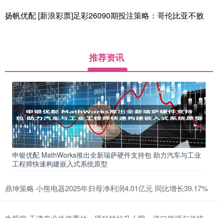
扬帆优配 [新浪彩票]足彩26090期投注策略：哥伦比亚不败
推荐资讯
申银优配 MathWorks推出全新瑞萨硬件支持包 助力汽车与工业
工程师快速构建嵌入式系统原型
鼎坤策略 小熊电器2025年归母净利润4.01亿元 同比增长39.17%