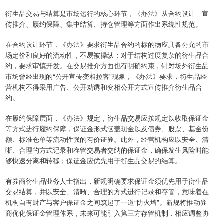
衍生品交易与结算是市场运行的核心环节，《办法》从合约设计、宣
传推介、履约保障、集中结算、持仓管理等方面作出系统性规范。
在合约设计环节，《办法》要求衍生品合约的标的物应具备公允的市
场定价和良好的流动性，不易被操纵；对于结构过度复杂的衍生品合
约，要求审慎开发。在交易推介方面也有明确约束，针对场外衍生品
市场曾经出现的“公开宣传变相拉客”现象，《办法》要求，衍生品经
营机构不得采用广告、公开劝诱和变相公开方式宣传推介衍生品合
约。
在履约保障层面，《办法》规定，衍生品交易应按规定以收取保证金
等方式进行履约保障，保证金形式涵盖现金以及债券、股票、基金份
额、标准仓单等流动性强的有价证券。此外，经营机构应以安全、清
晰、合理的方式记录和存管交易者交纳的保证金，确保发生风险时能
够快速分离和转移；保证金应优先用于衍生品交易的结算。
有券商衍生品业务人士指出，新规明确要求保证金须优先用于衍生品
交易结算，并以安全、清晰、合理的方式进行记录和存管，意味着在
机构自有财产与客户保证金之间筑起了一道“防火墙”。新规将推动券
商优化保证金管理体系，未来可能引入第三方存管机制，相应调整协