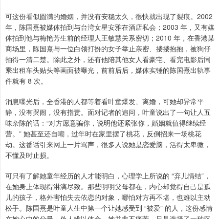
可这份看似圆满的婚姻，并没有安稳太久，很快就出现了裂痕。2002
年，陈国熹被媒体拍到与台湾女星安雅在酒店私会；2003 年，又有媒
体拍到他与梅艳芳生前的经理人王敏慧关系密切；2010 年，在香港某
商场里，陈国熹与一位白领打扮的女子举止亲密、搂搂抱抱，被狗仔
拍得一清二楚。除此之外，还有他陪其他女人看豪宅、看完电影后同
乘出租车头贴头等画面被曝光，前前后后，媒体实锤的陈国熹出轨事
件就有 8 次。
消息曝光后，全香港的人都等着看叶童爆发、离婚，可她却异常平
静，没有哭闹，没有指责。面对记者的追问，叶童说出了一句让人五
味杂陈的话：“对方愿意骗你，说明他还紧张你，婚姻就值得继续经
营。” 她甚至还自嘲，过年时在家里摆了桃花，反倒招来一场桃花
劫。这番话引来网上一片骂声，很多人说她是恋爱脑，活得太卑微，
不懂及时止损。
可只有了解她童年经历的人才能明白，心理学上所说的 “弃儿情结”，
在她身上体现得淋漓尽致。那些明明父母都在，内心却觉得自己是孤
儿的孩子，格外害怕失去依恋的对象，哪怕对方再不堪，也难以主动
松手。陈国熹是叶童人生中第一个让她感受到 “被爱” 的人，这份感情
在她心中的分量，外人难以体会。她并非不痛苦，只是选择了一种沉