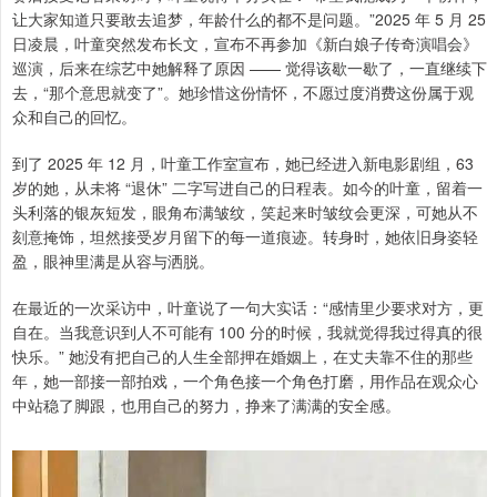
让大家知道只要敢去追梦，年龄什么的都不是问题。”2025 年 5 月 25
日凌晨，叶童突然发布长文，宣布不再参加《新白娘子传奇演唱会》
巡演，后来在综艺中她解释了原因 —— 觉得该歇一歇了，一直继续下
去，“那个意思就变了”。她珍惜这份情怀，不愿过度消费这份属于观
众和自己的回忆。
到了 2025 年 12 月，叶童工作室宣布，她已经进入新电影剧组，63
岁的她，从未将 “退休” 二字写进自己的日程表。如今的叶童，留着一
头利落的银灰短发，眼角布满皱纹，笑起来时皱纹会更深，可她从不
刻意掩饰，坦然接受岁月留下的每一道痕迹。转身时，她依旧身姿轻
盈，眼神里满是从容与洒脱。
在最近的一次采访中，叶童说了一句大实话：“感情里少要求对方，更
自在。当我意识到人不可能有 100 分的时候，我就觉得我过得真的很
快乐。” 她没有把自己的人生全部押在婚姻上，在丈夫靠不住的那些
年，她一部接一部拍戏，一个角色接一个角色打磨，用作品在观众心
中站稳了脚跟，也用自己的努力，挣来了满满的安全感。