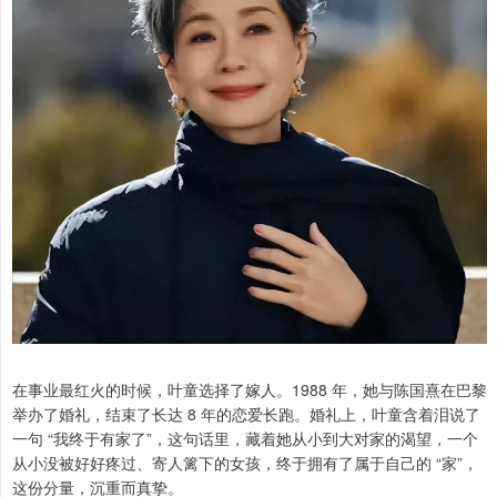
在事业最红火的时候，叶童选择了嫁人。1988 年，她与陈国熹在巴黎
举办了婚礼，结束了长达 8 年的恋爱长跑。婚礼上，叶童含着泪说了
一句 “我终于有家了”，这句话里，藏着她从小到大对家的渴望，一个
从小没被好好疼过、寄人篱下的女孩，终于拥有了属于自己的 “家”，
这份分量，沉重而真挚。