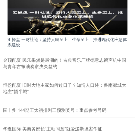
汇操盘 一财社论：坚持人民至上、生命至上，推进现代化应急体
系建设
金顶配资 民乐果然是最潮的！古典音乐厂牌德意志留声机中国
与青年古筝演奏家央央签约
恒盈配资 旧时大地主家如何过日子？知情人口述：鲁南郯城大
地主“颜半城”
园十州 144期王太初排列三预测奖号：重点参考号码
华夏国际 美商务部长“主动同意”就爱泼斯坦案作证