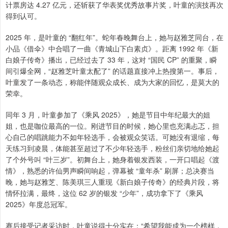
计票房达 4.27 亿元，还斩获了华表奖优秀故事片奖，叶童的演技再次
得到认可。
2025 年，是叶童的 “翻红年”。蛇年春晚舞台上，她与赵雅芝同台，在
小品《借伞》中合唱了一曲《青城山下白素贞》。距离 1992 年《新
白娘子传奇》播出，已经过去了 33 年，这对 “国民 CP” 的重聚，瞬
间引爆全网，“赵雅芝叶童太配了” 的话题直接冲上热搜第一。事后，
叶童发了一条动态，称能伴随观众成长、成为大家的回忆，是莫大的
荣幸。
同年 3 月，叶童参加了《乘风 2025》，她是节目中年纪最大的姐
姐，也是咖位最高的一位。刚进节目的时候，她心里也充满忐忑，担
心自己的唱跳能力不如年轻选手，会被观众笑话。可她没有退缩，每
天练习到凌晨，体能甚至超过了不少年轻选手，粉丝们亲切地给她起
了个外号叫 “叶三岁”。初舞台上，她身着银发西装，一开口唱起《渡
情》，熟悉的许仙男声瞬间响起，弹幕被 “童年杀” 刷屏；总决赛当
晚，她与赵雅芝、陈美琪三人重现《新白娘子传奇》的经典片段，将
情怀拉满，最终，这位 62 岁的银发 “少年”，成功拿下了《乘风
2025》年度总冠军。
赛后接受记者采访时，叶童说得十分实在：“希望我能成为一个榜样，