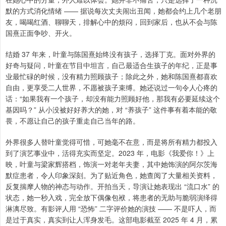
默的方式消化情绪 —— 据说每次丈夫闹出丑闻，她都会约上几个老朋
友，喝喝红酒、聊聊天，排解心中的烦闷，回到家后，也从不会与陈
国熹正面争吵、开火。
结婚 37 年来，叶童与陈国熹始终没有孩子，选择丁克。面对外界的
好奇与疑问，叶童在节目中坦言，自己最适合生孩子的年纪，正是事
业最忙碌的时候，没有精力照顾孩子；除此之外，她和陈国熹都喜欢
自由，更享受二人世界，不愿被孩子束缚。她还说过一句令人心疼的
话：“如果我有一个孩子，却没有能力照顾好他，那我有必要延续这个
基因吗？” 从小没被好好养大的她，对 “养孩子” 这件事有着本能的敬
畏，不愿让自己的孩子重走自己当年的路。
外界很多人替叶童觉得可惜，可她毫不在意，而是将所有精力都投入
到了演艺事业中，活得充实而坚定。2023 年，电影《我爱你！》上
映，叶童与梁家辉搭档，饰演一对老年夫妻，其中她饰演的阿尔茨海
默症患者，令人印象深刻。为了贴近角色，她查阅了大量相关资料，
反复揣摩人物的神态与动作。开拍当天，导演让她表现出 “流口水” 的
状态，她一秒入戏，完全放下偶像包袱，将患者的无助与脆弱演绎得
淋漓尽致。有影评人用 “恐怖” 二字评价她的演技 —— 不是吓人，而
是过于真实，真实到让人浑身发毛。这部电影截至 2025 年 4 月，累