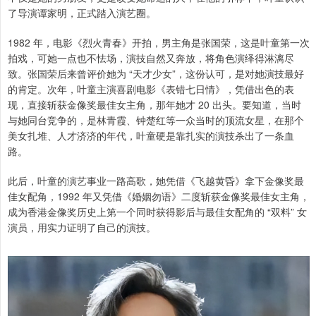
了导演谭家明，正式踏入演艺圈。
1982 年，电影《烈火青春》开拍，男主角是张国荣，这是叶童第一次
拍戏，可她一点也不怯场，演技自然又奔放，将角色演绎得淋漓尽
致。张国荣后来曾评价她为 “天才少女”，这份认可，是对她演技最好
的肯定。次年，叶童主演喜剧电影《表错七日情》，凭借出色的表
现，直接斩获金像奖最佳女主角，那年她才 20 出头。要知道，当时
与她同台竞争的，是林青霞、钟楚红等一众当时的顶流女星，在那个
美女扎堆、人才济济的年代，叶童硬是靠扎实的演技杀出了一条血
路。
此后，叶童的演艺事业一路高歌，她凭借《飞越黄昏》拿下金像奖最
佳女配角，1992 年又凭借《婚姻勿语》二度斩获金像奖最佳女主角，
成为香港金像奖历史上第一个同时获得影后与最佳女配角的 “双料” 女
演员，用实力证明了自己的演技。