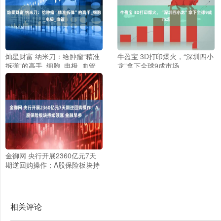
灿星财富 纳米刀：给肿瘤“精准
牛盈宝 3D打印爆火，“深圳四小
拆弹”的高手_细胞_电极_血管
龙”拿下全球9成市场
金御网 央行开展2360亿元7天
期逆回购操作；A股保险板块持
续领涨 金融早参
相关评论