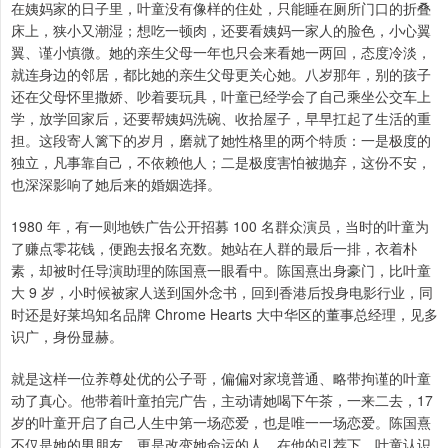
在姨妈家的日子里，叶童没有像样的住处，只能睡在厕所门口的折叠
床上，狭小又潮湿；想吃一顿肉，还要看姨妈一家人的脸色，小心翼
翼、谨小慎微。她的亲生父母一年也只会来看她一两回，态度冷淡，
就连身边的邻居，都比她的亲生父母更关心她。八岁那年，别的孩子
还在父母怀里撒娇、吵着要玩具，叶童已经学会了自己乘坐公交车上
学，放学回家后，还要帮姨妈洗碗、收拾屋子，早早扛起了生活的重
担。这段寄人篱下的岁月，磨就了她性格里的两个特质：一是极度的
独立，凡事靠自己，不依赖他人；二是极度害怕被抛弃，这份不安，
也深深影响了她后来的婚姻选择。
1980 年，有一则地铁广告公开招募 100 名群众演员，当时的叶童为
了赚点零花钱，便跑去报名充数。她站在人群的最后一排，衣着朴
素，却被时任导演助理的陈国熹一眼看中。陈国熹出身豪门，比叶童
大 9 岁，小时候被家人送到国外念书，回到香港后投身电影行业，同
时还是好莱坞知名品牌 Chrome Hearts 大中华区的董事总经理，见多
识广，身份显赫。
就是这样一位养尊处优的公子哥，偏偏对家境普通、略带拘谨的叶童
动了真心。他带着叶童拍完广告，主动请她喝下午茶，一来二去，17
岁的叶童开启了自己人生中第一场恋爱，也是唯一一场恋爱。陈国熹
不仅是她的男朋友，更是改变她命运的人，在他的引荐下，叶童认识