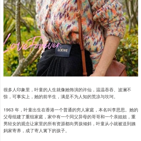
很多人印象里，叶童的人生就像她饰演的许仙，温温吞吞、波澜不
惊，可事实上，她的前半生，满是不为人知的荒凉与坎坷。
1963 年，叶童出生在香港一个普通的穷人家庭，本名叫李思思。她的
父母组建了重组家庭，家中有一个同父异母的哥哥和一个亲姐姐，重
男轻女的观念让家里的所有资源都向男孩倾斜，叶童从小就被送到姨
妈家寄养，成了寄人篱下的孩子。