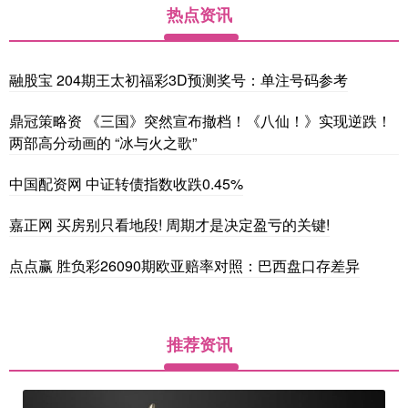
热点资讯
融股宝 204期王太初福彩3D预测奖号：单注号码参考
鼎冠策略资 《三国》突然宣布撤档！《八仙！》实现逆跌！
两部高分动画的 “冰与火之歌”
中国配资网 中证转债指数收跌0.45%
嘉正网 买房别只看地段! 周期才是决定盈亏的关键!
点点赢 胜负彩26090期欧亚赔率对照：巴西盘口存差异
推荐资讯