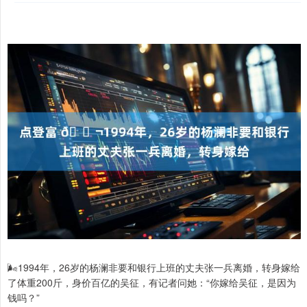
🌬1994年，26岁的杨澜非要和银行上班的丈夫张一兵离婚，转身嫁给
了体重200斤，身价百亿的吴征，有记者问她：“你嫁给吴征，是因为
钱吗？”