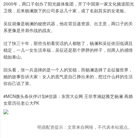
2000年，两口子创办了阳光媒体集团，开了中国第一家文化频道阳光
卫视，后来杨澜旗下的公司多达几十家，成了名副其实的女老板。
吴征就像是杨澜的秘密武器，他在背后递资源、出主意，两口子的关
系更像是并肩作战的战友。
过了快三十年，那些当初看笑话的人都散了，杨澜和吴征依旧低调且
稳定，一儿一女生活幸福，吴征还是那个胖胖的样子，但两人的感情
稳如泰山。
回头看，张一兵选择的是一个人的安稳，而杨澜选择了去征服世界，
她的故事告诉大家：女人的底气是自己挣出来的，想过什么样的生活
你自己说了算。
#MCN微头条伙伴计划#信源：东营大众网 王菲李湘赵雅芝杨澜 再婚
女星历任老公大PK
明鼎配资提示：文章来自网络，不代表本站观点。