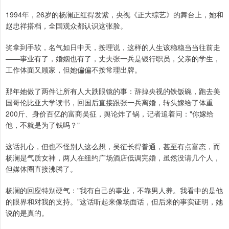
1994年，26岁的杨澜正红得发紫，央视《正大综艺》的舞台上，她和
赵忠祥搭档，全国观众都认识这张脸。
奖拿到手软，名气如日中天，按理说，这样的人生该稳稳当当往前走
——事业有了，婚姻也有了，丈夫张一兵是银行职员，父亲的学生，
工作体面又顾家，但她偏偏不按常理出牌。
那年她做了两件让所有人大跌眼镜的事：辞掉央视的铁饭碗，跑去美
国哥伦比亚大学读书，回国后直接跟张一兵离婚，转头嫁给了体重
200斤、身价百亿的富商吴征，舆论炸了锅，记者追着问："你嫁给
他，不就是为了钱吗？"
这话扎心，但也不怪别人这么想，吴征长得普通，甚至有点富态，而
杨澜是气质女神，两人在纽约广场酒店低调完婚，虽然没请几个人，
但媒体圈直接沸腾了。
杨澜的回应特别硬气："我有自己的事业，不靠男人养。我看中的是他
的眼界和对我的支持。"这话听起来像场面话，但后来的事实证明，她
说的是真的。