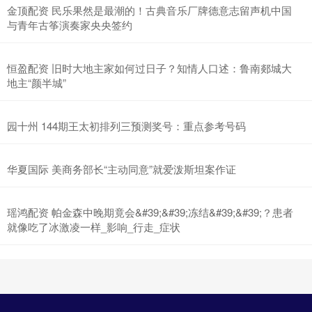
金顶配资 民乐果然是最潮的！古典音乐厂牌德意志留声机中国
与青年古筝演奏家央央签约
恒盈配资 旧时大地主家如何过日子？知情人口述：鲁南郯城大
地主“颜半城”
园十州 144期王太初排列三预测奖号：重点参考号码
华夏国际 美商务部长“主动同意”就爱泼斯坦案作证
瑶鸿配资 帕金森中晚期竟会&#39;&#39;冻结&#39;&#39;？患者
就像吃了冰激凌一样_影响_行走_症状