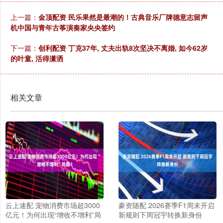
上一篇：
金顶配资 民乐果然是最潮的！古典音乐厂牌德意志留声
机中国与青年古筝演奏家央央签约
下一篇：
创利配资 丁克37年, 丈夫出轨8次坚决不离婚, 如今62岁
的叶童, 活得潇洒
相关文章
云上速配 宠物消费市场超3000
豪资随配 2026赛季F1周末开启
亿元！为何出现“增收不增利”局
新规则下周冠宇转换新身份