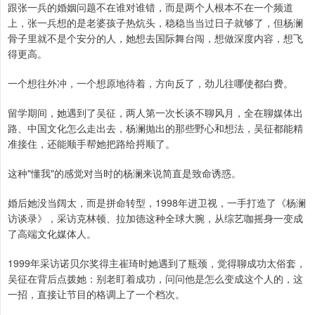
跟张一兵的婚姻问题不在谁对谁错，而是两个人根本不在一个频道
上，张一兵想的是老婆孩子热炕头，稳稳当当过日子就够了，但杨澜
骨子里就不是个安分的人，她想去国际舞台闯，想做深度内容，想飞
得更高。
一个想往外冲，一个想原地待着，方向反了，劲儿往哪使都白费。
留学期间，她遇到了吴征，两人第一次长谈不聊风月，全在聊媒体出
路、中国文化怎么走出去，杨澜抛出的那些野心和想法，吴征都能精
准接住，还能顺手帮她把路给捋顺了。
这种"懂我"的感觉对当时的杨澜来说简直是致命诱惑。
婚后她没当阔太，而是拼命转型，1998年进卫视，一手打造了《杨澜
访谈录》，采访克林顿、拉加德这种全球大腕，从综艺咖摇身一变成
了高端文化媒体人。
1999年采访诺贝尔奖得主崔琦时她遇到了瓶颈，觉得聊成功太俗套，
吴征在背后点拨她：别老盯着成功，问问他是怎么变成这个人的，这
一招，直接让节目的格调上了一个档次。