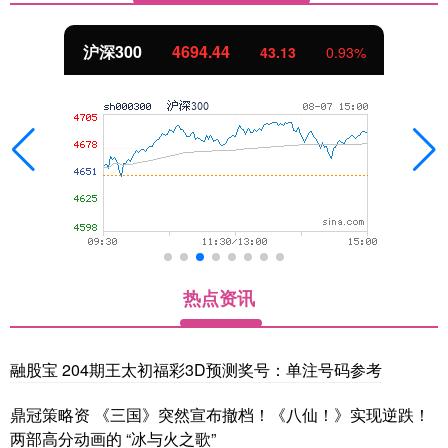
沪深300
4694.44
43.13
0.93%
热点资讯
融股宝 204期王太初福彩3D预测奖号：单注号码参考
鼎冠策略资 《三国》突然宣布撤档！《八仙！》实现逆跌！
两部高分动画的 “冰与火之歌”