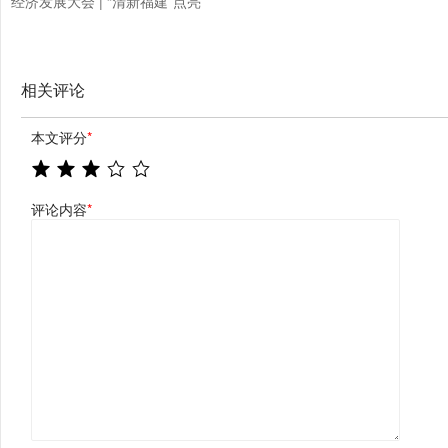
经济发展大会 | “清新福建”点亮
纽约地标 五重意境 全球共享“闽
式生活”
相关评论
本文评分
*
评论内容
*