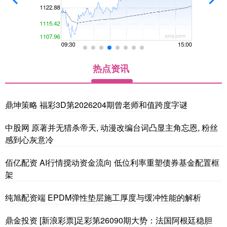
热点资讯
鼎坤策略 福彩3D第2026204期曾老师和值跨度字谜
中股网 原著并无猎杀帝天, 动漫改编台词凸显主角忘恩, 粉丝
感到心灰意冷
佰亿配资 AI行情搅动资金流向 低位利率重塑债券基金配置框
架
纯旭配资端 EPDM弹性垫层施工厚度与缓冲性能的解析
鼎金投资 [新浪彩票]足彩第26090期大势：法国阿根廷稳胆