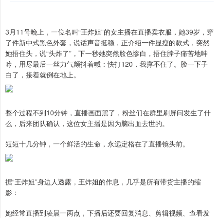
3月11号晚上，一位名叫“王炸姐”的女主播在直播卖衣服，她39岁，穿
了件新中式黑色外套，说话声音挺稳，正介绍一件显瘦的款式，突然
她捂住头，说“头炸了”，下一秒她突然脸色惨白，捂住脖子痛苦地呻
吟，用尽最后一丝力气颤抖着喊：快打120，我撑不住了。脸一下子
白了，接着就倒在地上。
整个过程不到10分钟，直播画面黑了，粉丝们在群里刷屏问发生了什
么，后来团队确认，这位女主播是因为脑出血去世的。
短短十几分钟，一个鲜活的生命，永远定格在了直播镜头前。
据“王炸姐”身边人透露，王炸姐的作息，几乎是所有带货主播的缩
影：
她经常直播到凌晨一两点，下播后还要回复消息、剪辑视频、查看发