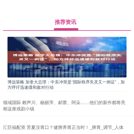
推荐资讯
博远策略 加拿大总理：中东冲突是“国际秩序失灵又一例证”，加
方呼吁迅速缓和敌对行动
领域国际 赖声川、杨丽萍、郝蕾、阿朵……他们的新作都将亮
相这座戏剧小镇
汇巨福配资 苦夏没胃口？健脾养胃正当时！_脾胃_调节_人体