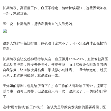
长期熬夜、高强度工作、血压不稳定、情绪持续紧张，这些因素加在
一起，就很致命。
医生说：长期熬夜，是诱发脑出血的头号元凶。
很多人觉得年轻扛得住，熬夜没什么大不了，却不知道身体正在悄悄
崩溃。
长期熬夜会让交感神经持续兴奋，血压飙升15%-20%，血管像被高压
水流反复冲击，慢慢失去弹性、变脆变薄，而且熬夜还会阻断血管的
自我修复，让血液变得粘稠，形成微小动脉瘤，一旦情绪激动、过度
劳累，血管瞬间破裂，就是致命一击。
王炸姐的悲剧，也是给所有正在拼命工作的人都敲响了警钟，流量可
以再赚，钱可以再挣，但是生命只有一次，健康没了，一切就都归零
了。
这种“用命换钱”的工作模式，被认为是导致突发疾病的重要诱因，医