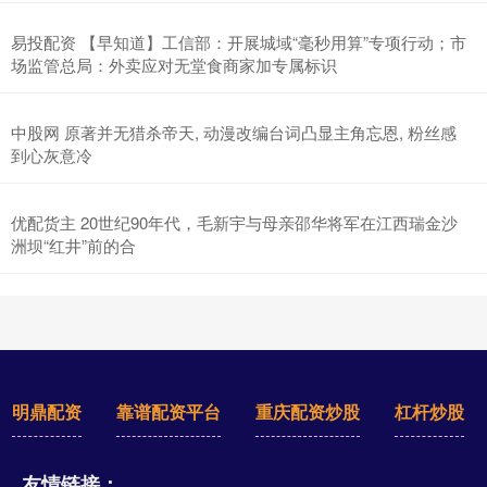
易投配资 【早知道】工信部：开展城域“毫秒用算”专项行动；市
场监管总局：外卖应对无堂食商家加专属标识
中股网 原著并无猎杀帝天, 动漫改编台词凸显主角忘恩, 粉丝感
到心灰意冷
优配货主 20世纪90年代，毛新宇与母亲邵华将军在江西瑞金沙
洲坝“红井”前的合
明鼎配资
靠谱配资平台
重庆配资炒股
杠杆炒股
友情链接：