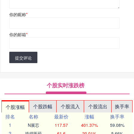
你的昵称
*
你的邮箱
*
提交评论
个股实时涨跌榜
个股跌幅
个股流入
个股流出
换手率
个股涨幅
排名
名称
最新价
涨幅
换手率
1
N展芯
117.57
401.37%
59.08%
2
毕得医药
61.6
20.01%
5.66%