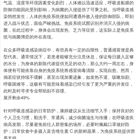
气温、湿度等环境因素变化剧烈，人体难以迅速适应，呼吸道黏膜的
防御功能因此受到影响，为病菌的入侵提供了可乘之机。当呼吸道感
染悄然发生，人体的免疫系统便如同遭遇外敌入侵的防御部队，即刻
进入战斗状态，面临严峻挑战。免疫系统试图识别并消灭入侵的病
菌，在此过程中，身体会出现发热、乏力等症状，这实际上是免疫系
统与病菌博弈的外在表现。
在众多呼吸道感染病症中，有些具有一定的自限性，普通感冒便是典
型代表。通常情况下，若患者能够充分注意休息，保证每日摄入足够
的水分，为身体的新陈代谢提供充足的动力，那么大约一周左右，身
体便有可能依靠自身的免疫系统将感冒病毒清除，实现自愈。然而，
倘若症状持续不缓解，甚至出现加重迹象，如发热不退、咳嗽加剧、
呼吸困难等，这极有可能意味着感染已经引发了更为严重的并发症，
此时及时寻求专业帮助刻不容缓。
展开剩余49%
针对呼吸道感染的日常防护，康婷建议从生活细节入手：保持良好的
个人卫生习惯，勤洗手、常通风，减少病菌滋生与传播；在呼吸道疾
病高发期，尽量避免前往人群密集的场所，必要时佩戴口罩做好防
护；日常饮食中多摄入富含维生素 C 的新鲜蔬果，为免疫系统提供营
养支持。