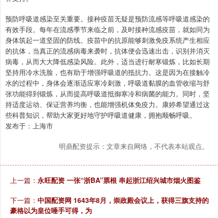
预防呼吸道感染至关重要。接种疫苗无疑是预防流感等呼吸道感染的
有效手段。每年在流感季节来临之前，及时接种流感疫苗，就如同为
身体筑起一道坚固的防线。疫苗中的抗原能够刺激免疫系统产生相应
的抗体，当真正的流感病毒来袭时，抗体便会迅速出击，识别并消灭
病毒，从而大大降低感染风险。此外，适当进行耐寒锻炼，比如长期
坚持用冷水洗脸，也有助于增强呼吸道的抵抗力。这是因为在接触冷
水的过程中，身体会逐渐适应寒冷刺激，呼吸道黏膜的血管收缩与舒
张功能得到锻炼，从而提高呼吸道抵御寒冷和病菌的能力。同时，坚
持适度运动、保证营养均衡，也能增强机体免疫力。康婷希望通过这
些科普知识，帮助大家更好地守护呼吸道健康，拥抱顺畅呼吸。
发布于：上海市
明鼎配资提示：文章来自网络，不代表本站观点。
上一篇：
永旺配资 一张“浙BA”票根 串起浙江绍兴城市烟火图鉴
下一篇：
中国配资网 1643年8月，崇政殿会议上，获得三旗支持的
豪格以为皇位唾手可得，为