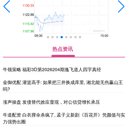
热点资讯
牛领策略 福彩3D第2026204期逸飞道人四字真经
金御优配 灌篮高手: 如果把三井换成库里, 湘北能无伤赢山王
吗?
涨声操盘 发债替代效应显现，对公信贷增长承压
牛道配资 白衣撑伞杀疯了, 孟子义新剧《百花开》凭颜值与实
力强势出圈