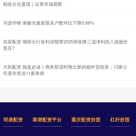
制造分化显现｜证券市场观察
河源华锋 南极光最新股东户数环比下降5.69%
兆富配资 嘀嗒出行发利润预警2025营收降三成净利跌八成股价
受压?
大彩配资 操盘必读丨商务部适时推出新的稳外贸政策；13家公
司退市牵连11家券商
明鼎配资
靠谱配资平台
重庆配资炒股
杠杆炒股