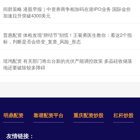
间群策略 港股早报｜中资券商争相加码在港IPO业务 国际金价
加速拉升突破4300美元
普惠配资 体检发现“肺结节”别慌！王菊勇医生教你：看这2个指
标，判断是否会癌变_复查_风险_形态
瑶鸿配资 有关部门将出台新的光伏产能调控政策 多晶硅收储落
地还要破除较多障碍
明鼎配资
靠谱配资平台
重庆配资炒股
杠杆炒股
友情链接：