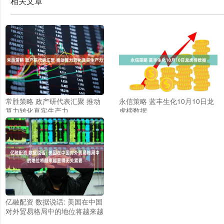
相关文章
常胜策略 政产研代表汇聚 推动
永信策略 蓝丰生化10月10日龙
算力转化真实生产力
虎榜数据
亿融配资 数据说话: 美国在中国
对外贸易格局中的地位将越来越
显得无关紧要