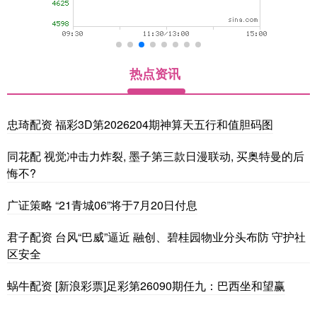
热点资讯
忠琦配资 福彩3D第2026204期神算天五行和值胆码图
同花配 视觉冲击力炸裂, 墨子第三款日漫联动, 买奥特曼的后
悔不?
广证策略 “21青城06”将于7月20日付息
君子配资 台风“巴威”逼近 融创、碧桂园物业分头布防 守护社
区安全
蜗牛配资 [新浪彩票]足彩第26090期任九：巴西坐和望赢